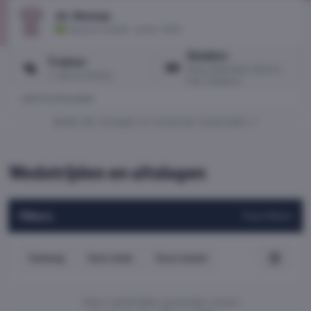
Al-Wehda
Saoedi-Arabië
· sinds 1945
Stadion
Trainer
King Abdulaziz Sports
J. Sierra Pando
City Stadium
LAATSTE UITSLAGEN
Bekijk alle uitslagen en komende wedstrijden
Wedstrijden en uitslagen
Filters
Toon filters
Vandaag
Deze week
Deze maand
Geen wedstrijden gevonden tussen