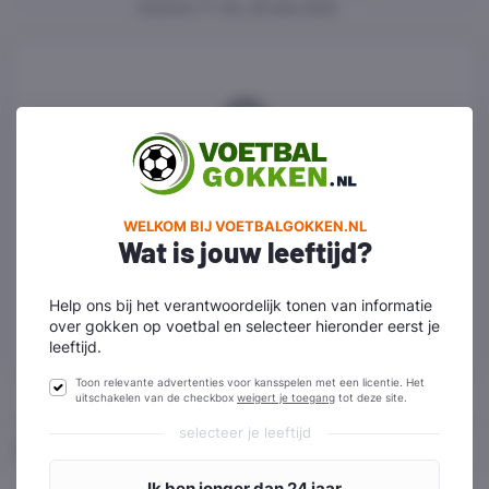
gisteren
en
wo. 30 sep 2026
We hebben geen wedstrijden
kunnen vinden die aan je filters
WELKOM BIJ VOETBALGOKKEN.NL
voldoen.
Wat is jouw leeftijd?
Reset filters
Help ons bij het verantwoordelijk tonen van informatie
over gokken op voetbal en selecteer hieronder eerst je
leeftijd.
Toon relevante advertenties voor kansspelen met een licentie. Het
uitschakelen van de checkbox
weigert je toegang
tot deze site.
selecteer je leeftijd
Home
Al-Wehda