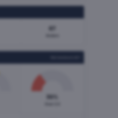
67
Anders
Wat betekent dit?
30%
Over 2.5