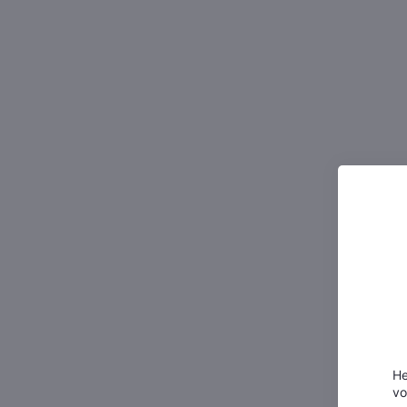
He
vo