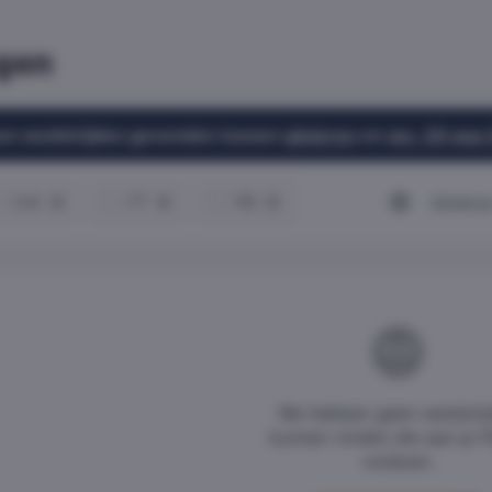
agen
en wedstrijden gevonden tussen
gisteren
en
wo. 30 sep
Gistere
Live
FT
NS
0
0
0
We hebben geen wedstrij
kunnen vinden die aan je fi
voldoen.