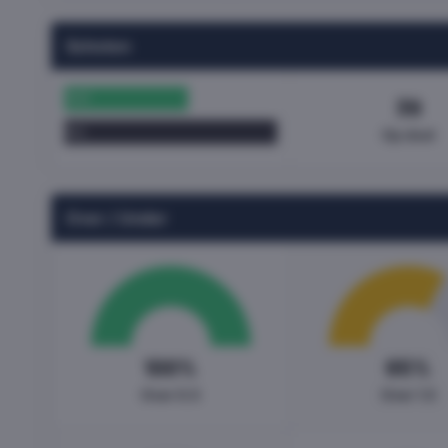
Schoten
39
Op doel
Over / Under
100%
65%
Over 0.5
Over 1.5