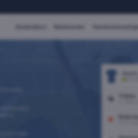
Bookmakers
Matchcenter
Voorbeschouwing
Azuriz
Brazil
ië en werd
Trainer
A. Tadeu 
n hoofdcoach
eel in
Rode ka
0 in 11 we
 wordt onder
Gewon