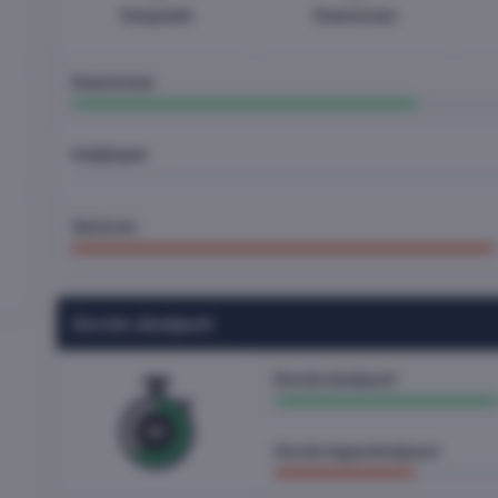
Gespeeld
Gewonnen
Gewonnen
Gelijkspel
Verloren
Eerste doelpunt
Eerste doelpunt
56'
Eerste tegendoelpunt