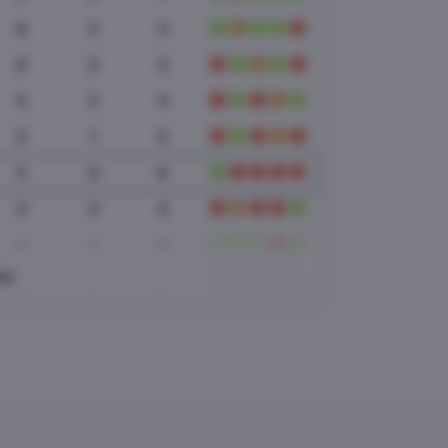
6
2
3
W
G
W
W
V
6
2
3
V
W
G
W
V
5
2
4
V
W
V
G
W
5
1
5
V
W
V
G
V
5
0
6
W
V
V
V
V
3
4
4
V
G
V
V
W
4
1
6
W
W
W
V
W
ms
3
1
7
V
V
W
W
V