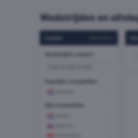
Wedstrijden en uitsl
Zoeken
Ge
Reset filters
Wedstrijden zoeken
Populaire competities
Eredivisie
Alle competities
Kroatië
1
Slovenië
1
Zwitserland
6