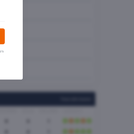
o's
Toon alle teams
EWONNEN
GELIJK
VERLOREN
LAATSTE 5
6
4
1
W
G
W
G
W
6
4
1
W
G
W
W
W