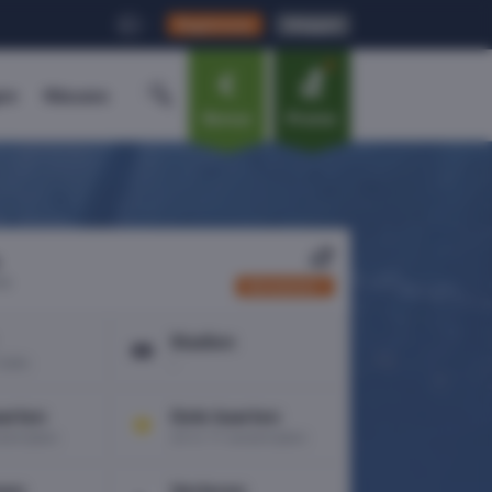
Registreren
Inloggen
|
en
Nieuws
Bonus
Promo
7
#
ië
PARANAENSE 1
Stadion
Gallo
-
arten
Gele kaarten
dstrijden
24 in 11 wedstrijden
nen
Verloren