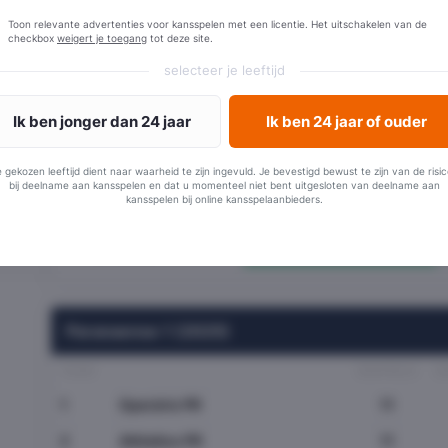
Toon relevante advertenties voor kansspelen met een licentie. Het uitschakelen van de
checkbox
weigert je toegang
tot deze site.
0% (0 doelpunten)
30-45 minuut
selecteer je leeftijd
13% (1 doelpunten)
45-60 minuut
 gekozen leeftijd dient naar waarheid te zijn ingevuld. Je bevestigd bewust te zijn van de risic
13% (1 doelpunten)
60-75 minuut
bij deelname aan kansspelen en dat u momenteel niet bent uitgesloten van deelname aan
kansspelen bij online kansspelaanbieders.
38% (3 doelpunten)
75-90 minuut
Paranaense 1 (2025)
TEAM
GESPEELD
G
1
Operário PR
11
2
Athletico PR
11