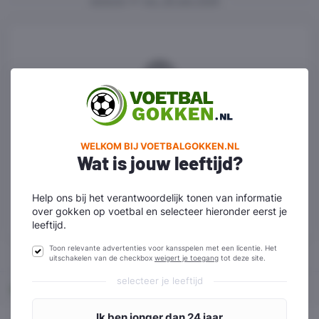
gisteren
en
wo. 30 sep 2026
We hebben geen wedstrijden
kunnen vinden die aan je filters
voldoen.
WELKOM BIJ VOETBALGOKKEN.NL
Wat is jouw leeftijd?
Reset filters
Help ons bij het verantwoordelijk tonen van informatie
over gokken op voetbal en selecteer hieronder eerst je
leeftijd.
Toon relevante advertenties voor kansspelen met een licentie. Het
uitschakelen van de checkbox
weigert je toegang
tot deze site.
selecteer je leeftijd
Home
Boston River