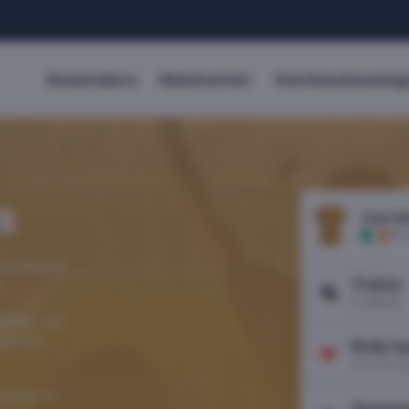
Bookmakers
Matchcenter
Voorbeschouwing
s
Carric
No
 uit Noord
Trainer
.
S. Baxter
iding van
arrick
Rode ka
2 in 33 w
pulair en
Gewon