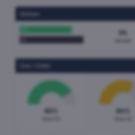
Schoten
54
Op doel
Over / Under
82%
64%
Over 0.5
Over 1.5