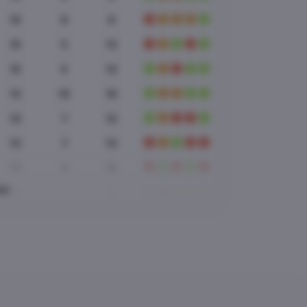
15
9
9
V
G
G
G
W
15
5
13
V
G
W
V
W
15
5
13
W
G
V
W
W
13
10
10
W
G
G
W
W
13
7
13
W
G
V
V
W
13
7
13
V
G
W
V
V
13
4
16
V
W
V
W
V
ms
10
9
14
V
V
G
V
W