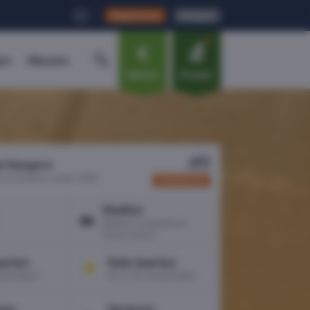
Registreren
Inloggen
|
en
Nieuws
Bonus
Promo
11
#
k Rangers
ord Ierland
· sinds 1939
PREMIERSHIP
Stadion
Belfast Loughshore
Hotel Arena
arten
Gele kaarten
edstrijden
52 in 33 wedstrijden
nen
Verloren