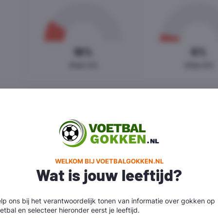
18%
6%
Over 3.5
Over 4.5
Doelpuntenverloop
24
Doelpunten
WELKOM BIJ VOETBALGOKKEN.NL
Wat is jouw leeftijd?
25% (6 doelpunten)
0-15 minuut
lp ons bij het verantwoordelijk tonen van informatie over gokken op
17% (4 doelpunten)
etbal en selecteer hieronder eerst je leeftijd.
15-30 minuut