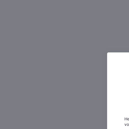
He
vo