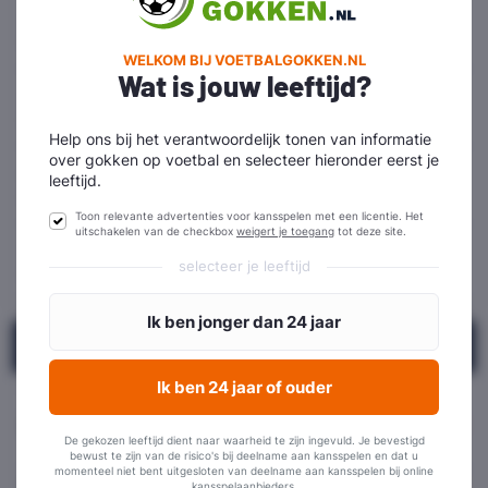
30-45
18% (6 doelpunten)
minuut
WELKOM BIJ VOETBALGOKKEN.NL
Wat is jouw leeftijd?
45-60
24% (8 doelpunten)
minuut
Help ons bij het verantwoordelijk tonen van informatie
over gokken op voetbal en selecteer hieronder eerst je
60-75
12% (4 doelpunten)
leeftijd.
minuut
Toon relevante advertenties voor kansspelen met een licentie. Het
uitschakelen van de checkbox
weigert je toegang
tot deze site.
75-90
30% (10 doelpunten)
selecteer je leeftijd
minuut
Premier Division (2025)
TEAM
G
W
G
V
LAATSTE 5
1
Shamrock
36
19
9
8
V
W
V
V
V
De gekozen leeftijd dient naar waarheid te zijn ingevuld. Je bevestigd
Rovers
bewust te zijn van de risico's bij deelname aan kansspelen en dat u
momenteel niet bent uitgesloten van deelname aan kansspelen bij online
2
Derry City
36
18
9
9
kansspelaanbieders.
W
W
W
W
G