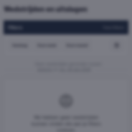
Wedstrijden en uitslagen
Filters
Toon filters
Vandaag
Deze week
Deze maand
Geen wedstrijden gevonden tussen
gisteren
en
wo. 30 sep 2026
We hebben geen wedstrijden
kunnen vinden die aan je filters
voldoen.