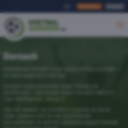
Registreren
Inloggen
|
Dornach
Voetbalclub Dornach is een ploeg uit Internationaal
en werd opgericht in het jaar .
Dornach staat momenteel onder leiding van
hoofdcoach -. Momenteel neemt Dornach deel in 2.
Liga Interregional - Group 3.
Ook het wedden op Dornach is populair en wordt
onder gokkers met tal van verschillende
voorspellingen en soorten weddenschappen fanatiek