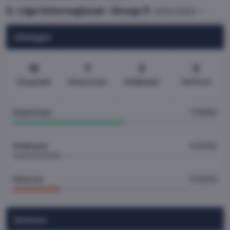
2. Liga Interregional - Group 3
(2025/2026)
Uitslagen
13
7
3
3
Gespeeld
Gewonnen
Gelijkspel
Verloren
Gewonnen
7 (54%)
Gelijkspel
3 (23%)
Verloren
3 (23%)
Schoten