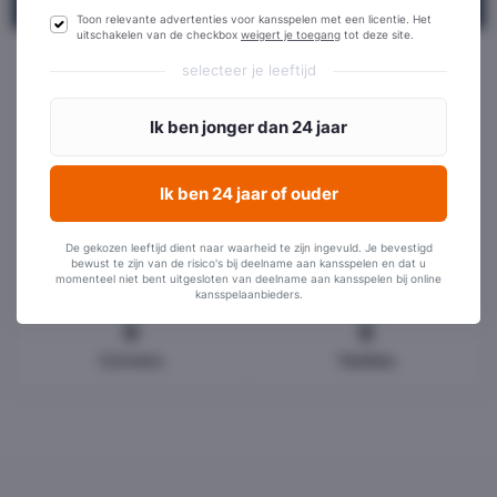
Overtredingen
Toon relevante advertenties voor kansspelen met een licentie. Het
uitschakelen van de checkbox
weigert je toegang
tot deze site.
selecteer je leeftijd
0
0
Rode kaarten
Gele kaarten
0
0
Overtredingen
Buitenspel
De gekozen leeftijd dient naar waarheid te zijn ingevuld. Je bevestigd
bewust te zijn van de risico's bij deelname aan kansspelen en dat u
momenteel niet bent uitgesloten van deelname aan kansspelen bij online
kansspelaanbieders.
0
0
Corners
Tackles