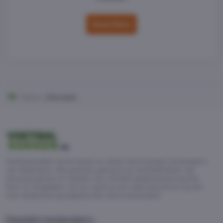
Reset filters
Home
Dornach
Voetbalwedden bij de beste en meest betrouwbare bookmakers
van Nederland. Alle goksites getoond op VoetbalGokken zijn
uitvoerig getest en hebben een officiële Nederlandse licentie.
Door te vergelijken via ons speel je dus altijd beschermt bij een
voor Nederland goedgekeurde online bookmaker!
Populaire bookmakers