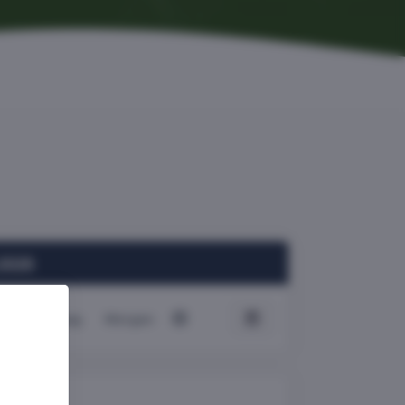
 2026
n
Vandaag
Morgen