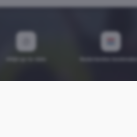
Altijd up-to-date
Nederlandse bookmake
Populaire bookmakers
Voorbeschouw
N.E.C. hoopt 
TonyBet
Champions Le
Heerlijke sei
Unibet
stunten
Cruijff Schaa