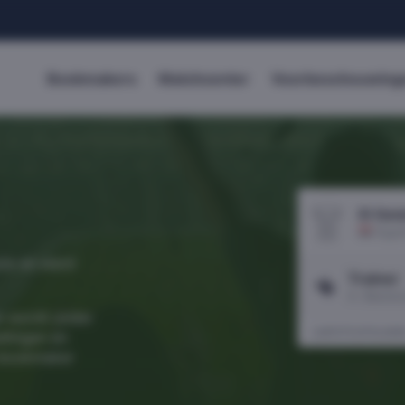
Bookmakers
Matchcenter
Voorbeschouwing
El Gei
Egyp
pte en werd
Trainer
A. Bassiou
n wordt onder
LAATSTE UITSLAGE
llingen en
 bookmaker