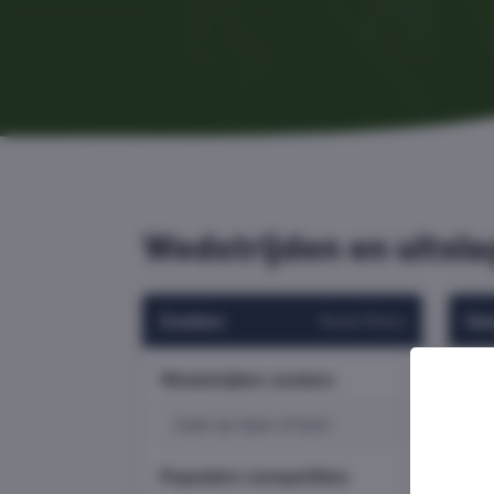
Wedstrijden en uitsl
Zoeken
Ge
Reset filters
Wedstrijden zoeken
Populaire competities