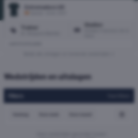
Extremadura UD
Spanje
· sinds 2007
Stadion
Trainer
Estadio Francisco de la
M. Moquera Bastida
Hera
LAATSTE UITSLAGEN
Bekijk alle uitslagen en komende wedstrijden
Wedstrijden en uitslagen
Filters
Toon filters
Vandaag
Deze week
Deze maand
Geen wedstrijden gevonden tussen