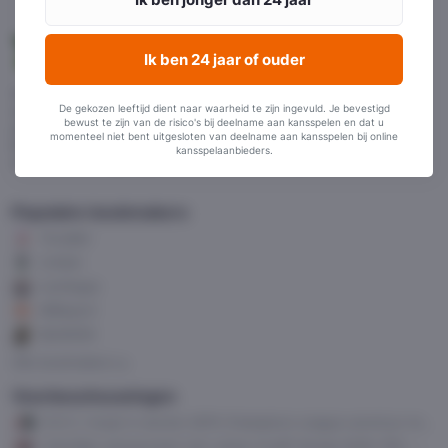
Voetbalwedden bij de beste en meest betrouwbare bookmakers
De gekozen leeftijd dient naar waarheid te zijn ingevuld. Je bevestigd
van Nederland. Alle goksites getoond op VoetbalGokken zijn
bewust te zijn van de risico's bij deelname aan kansspelen en dat u
uitvoerig getest en hebben een officiële Nederlandse licentie.
momenteel niet bent uitgesloten van deelname aan kansspelen bij online
Door te vergelijken via ons speel je dus altijd beschermt bij een
kansspelaanbieders.
voor Nederland goedgekeurde online bookmaker!
Populaire bookmakers
TonyBet
Unibet
LeoVegas
888sport
BetMGM
Alle bookmakers
Voorbeschouwingen
N.E.C. hoopt in eerste UEFA Champions League avontuur te
stunten
Heerlijke seizoenstart met Johan Cruijff Schaal 2026: PSV -