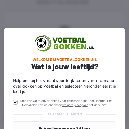
gisteren
en
wo. 30 sep 2026
We hebben geen wedstrijden
kunnen vinden die aan je filters
WELKOM BIJ VOETBALGOKKEN.NL
voldoen.
Wat is jouw leeftijd?
Reset filters
Help ons bij het verantwoordelijk tonen van informatie
over gokken op voetbal en selecteer hieronder eerst je
leeftijd.
Toon relevante advertenties voor kansspelen met een licentie. Het
uitschakelen van de checkbox
weigert je toegang
tot deze site.
selecteer je leeftijd
Home
Extremadura UD