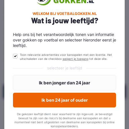
30-45
12% (2 doelpunten)
minuut
WELKOM BIJ VOETBALGOKKEN.NL
Wat is jouw leeftijd?
45-60
18% (3 doelpunten)
minuut
Help ons bij het verantwoordelijk tonen van informatie
over gokken op voetbal en selecteer hieronder eerst je
leeftijd.
60-75
12% (2 doelpunten)
minuut
Toon relevante advertenties voor kansspelen met een licentie. Het
uitschakelen van de checkbox
weigert je toegang
tot deze site.
75-90
24% (4 doelpunten)
selecteer je leeftijd
minuut
National Division (2024/2025)
Toon alle teams
TEAM
G
W
G
V
LAATSTE 5
1
Differdange 03
29
25
3
1
G
W
G
W
W
De gekozen leeftijd dient naar waarheid te zijn ingevuld. Je bevestigd
bewust te zijn van de risico's bij deelname aan kansspelen en dat u
momenteel niet bent uitgesloten van deelname aan kansspelen bij online
2
UNA Strassen
29
17
6
6
W
W
V
W
W
kansspelaanbieders.