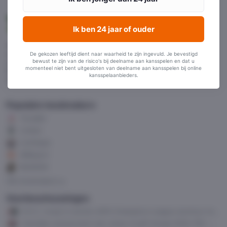
Voetbalwedden bij de beste en meest betrouwbare bookmakers
van Nederland. Alle goksites getoond op VoetbalGokken zijn
De gekozen leeftijd dient naar waarheid te zijn ingevuld. Je bevestigd
bewust te zijn van de risico's bij deelname aan kansspelen en dat u
uitvoerig getest en hebben een officiële Nederlandse licentie.
momenteel niet bent uitgesloten van deelname aan kansspelen bij online
Door te vergelijken via ons speel je dus altijd beschermt bij een
kansspelaanbieders.
voor Nederland goedgekeurde online bookmaker!
Populaire bookmakers
TonyBet
Unibet
LeoVegas
888sport
BetMGM
Alle bookmakers
Voorbeschouwingen
N.E.C. hoopt in eerste UEFA Champions League avontuur te
stunten
Heerlijke seizoenstart met Johan Cruijff Schaal 2026: PSV -