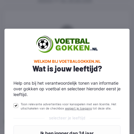
gisteren
en
wo. 30 sep 2026
We hebben geen wedstrijden
kunnen vinden die aan je filters
voldoen.
WELKOM BIJ VOETBALGOKKEN.NL
Wat is jouw leeftijd?
Reset filters
Help ons bij het verantwoordelijk tonen van informatie
over gokken op voetbal en selecteer hieronder eerst je
leeftijd.
Toon relevante advertenties voor kansspelen met een licentie. Het
uitschakelen van de checkbox
weigert je toegang
tot deze site.
selecteer je leeftijd
Home
Gambia W