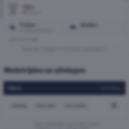
Haro
Spanje
Trainer
Stadion
A. Santurde Bruno
-
LAATSTE UITSLAGEN
Bekijk alle uitslagen en komende wedstrijden
Wedstrijden en uitslagen
Filters
Toon filters
Vandaag
Deze week
Deze maand
Geen wedstrijden gevonden tussen