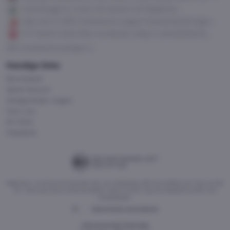
AZ
Club Brugge en Union SG openen het Belgische
voetbalseizoen met de Supercup
Ajax ook in UEFA Conference League thuiswedstrijd tegen
Vojvodina favoriet
FC Twente heeft klein wondertje nodig in uitwedstrijd bij
Ferencvaros
Alle voorbeschouwingen
Handige links
Kennisbank
Speel bewust
Veelgestelde vragen
Over ons
EK 2024
Helpdesk
Algemene- en bonusvoorwaarden zijn van toepassing. Wat kost gokken jou? Stop op tijd.
18+. Deze site bevat advertentielinks. Deze content mag niet gedeeld worden met
minderjarigen.
Advertenties uitschakelen
Gokverslaving? Zoek hulp!