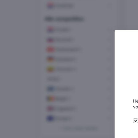
Eredivisie
Alle competities
Kroatië
1
Slovenië
1
Zwitserland
6
Duitsland
3
Litouwen
2
Afrika
1
Zweden
2
België
3
He
vo
Engeland
5
Europa
5
+ toon meer landen