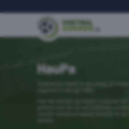
HauPa
Voetbalclub HauPa is een ploeg uit Finla
opgericht in het jaar 1993.
Ook het wedden op HauPa is populair en
gokkers met tal van verschillende voorspe
soorten weddenschappen fanatiek bij de
gedaan.