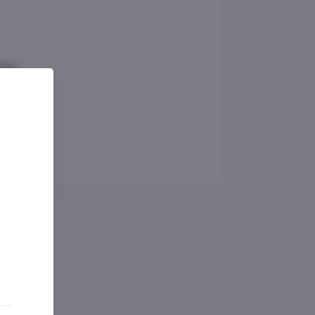
den
lters