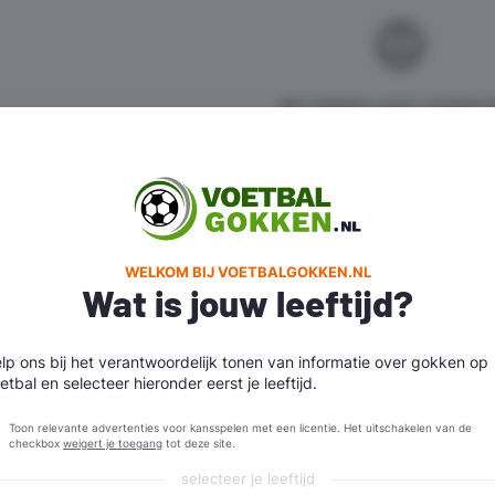
We hebben geen wedstrij
kunnen vinden die aan je fi
voldoen.
Reset filters
WELKOM BIJ VOETBALGOKKEN.NL
Wat is jouw leeftijd?
lp ons bij het verantwoordelijk tonen van informatie over gokken op
etbal en selecteer hieronder eerst je leeftijd.
Toon relevante advertenties voor kansspelen met een licentie. Het uitschakelen van de
checkbox
weigert je toegang
tot deze site.
selecteer je leeftijd