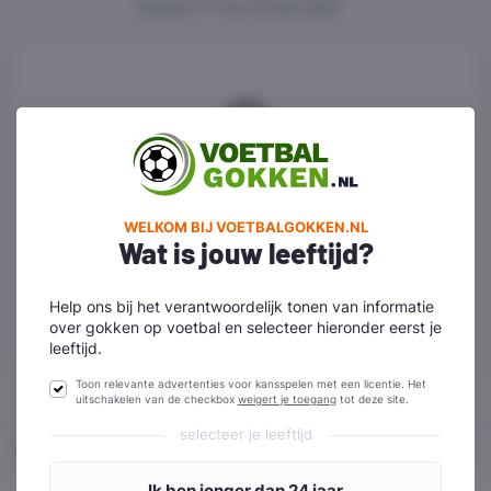
gisteren
en
wo. 30 sep 2026
We hebben geen wedstrijden
kunnen vinden die aan je filters
WELKOM BIJ VOETBALGOKKEN.NL
voldoen.
Wat is jouw leeftijd?
Reset filters
Help ons bij het verantwoordelijk tonen van informatie
over gokken op voetbal en selecteer hieronder eerst je
leeftijd.
Toon relevante advertenties voor kansspelen met een licentie. Het
uitschakelen van de checkbox
weigert je toegang
tot deze site.
selecteer je leeftijd
Home
Intercity