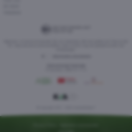
Over ons
EK 2024
Helpdesk
Algemene- en bonusvoorwaarden zijn van toepassing. Wat kost gokken jou? Stop op tijd.
18+. Deze site bevat advertentielinks. Deze content mag niet gedeeld worden met
minderjarigen.
Advertenties uitschakelen
Gokverslaving? Zoek hulp!
Of bel direct: 0900 217 77 21
© Copyright 2012 - 2026 VoetbalGokken™
Privacy Policy
Algemene voorwaarden