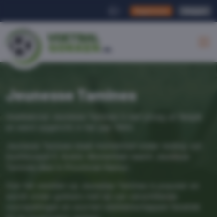
Registreren
Inloggen
|
Jeunesse Tamines
Voetbalclub Jeunesse Tamines is een ploeg uit België
en werd opgericht in het jaar 1943.
Jeunesse Tamines staat momenteel onder leiding van
hoofdcoach V. André. Momenteel neemt Jeunesse
Tamines deel in Provincial-Namur.
Ook het wedden op Jeunesse Tamines is populair en
wordt onder gokkers met tal van verschillende
voorspellingen en soorten weddenschappen fanatiek