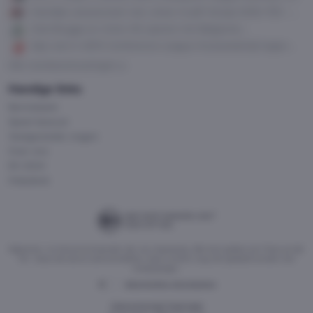
stunten
Heerlijke seizoenstart met Johan Cruijff Schaal 2026: PSV -
AZ
Club Brugge en Union SG openen het Belgische
voetbalseizoen met de Supercup
Ajax ook in UEFA Conference League thuiswedstrijd tegen
Vojvodina favoriet
Alle voorbeschouwingen
Handige links
Kennisbank
Speel bewust
Veelgestelde vragen
Over ons
EK 2024
Helpdesk
Algemene- en bonusvoorwaarden zijn van toepassing. Wat kost gokken jou? Stop op tijd.
18+. Deze site bevat advertentielinks. Deze content mag niet gedeeld worden met
minderjarigen.
Advertenties uitschakelen
Gokverslaving? Zoek hulp!