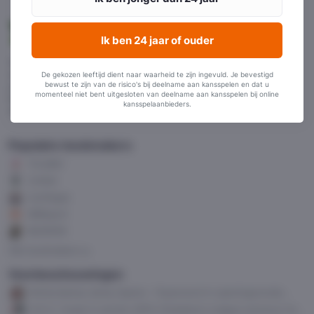
Voetbalwedden bij de beste en meest betrouwbare bookmakers
van Nederland. Alle goksites getoond op VoetbalGokken zijn
De gekozen leeftijd dient naar waarheid te zijn ingevuld. Je bevestigd
bewust te zijn van de risico's bij deelname aan kansspelen en dat u
uitvoerig getest en hebben een officiële Nederlandse licentie.
momenteel niet bent uitgesloten van deelname aan kansspelen bij online
Door te vergelijken via ons speel je dus altijd beschermt bij een
kansspelaanbieders.
voor Nederland goedgekeurde online bookmaker!
Populaire bookmakers
TonyBet
Unibet
LeoVegas
888sport
BetMGM
Alle bookmakers
Voorbeschouwingen
Rotterdamse derby Sparta - Feyenoord in openingsronde
Eredivisie
N.E.C. hoopt in eerste UEFA Champions League avontuur te