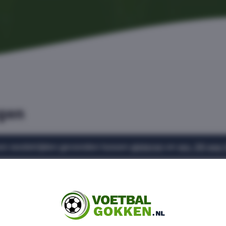
agen
en wedstrijden gevonden tussen
gisteren
en
wo. 30 sep
Gistere
Live
FT
NS
0
0
0