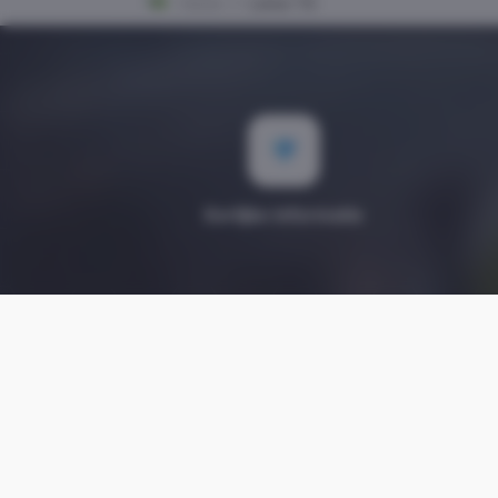
Home
Leher TS
Eerlijke informatie
Voetbalwedden bij de beste en meest
betrouwbare bookmakers van
Nederland. Alle goksites getoond op
VoetbalGokken zijn uitvoerig getest en