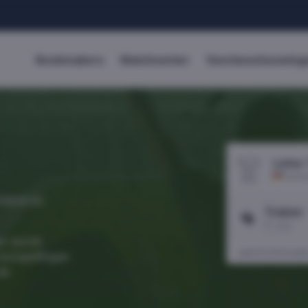
Bookmakers
Matchcenter
Voorbeschouwing
Leher
Duits
tsland en
Trainer
D. Ley
en wordt
LAATSTE UITSLAGE
oorspellingen
de