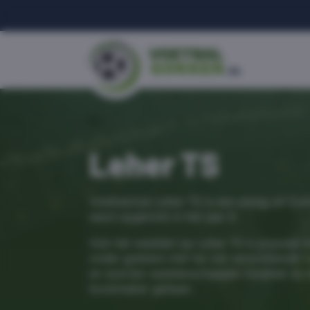
Leher TS
Voetbalclub Leher TS is een ploeg uit Dui
werd opgericht in het jaar 0.
Ook het wedden op Leher TS is populair 
onder gokkers met tal van verschillende v
en soorten weddenschappen fanatiek bij 
bookmaker gedaan.