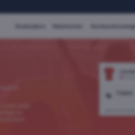
Bookmakers
Matchcenter
Voorbeschouwing
Liend
Nede
rland en
Trainer
-
n wordt onder
LAATSTE UITSLAGE
llingen en
 bookmaker