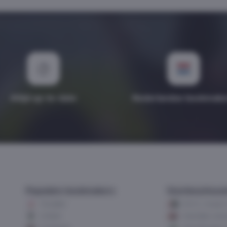
Altijd up-to-date
Nederlandse bookmake
Populaire bookmakers
Voorbeschouw
N.E.C. hoopt 
TonyBet
Champions Le
Heerlijke sei
Unibet
stunten
Cruijff Schaa