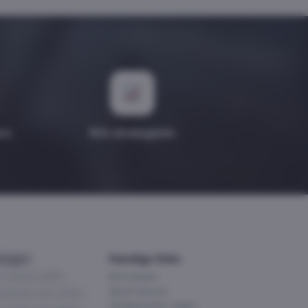
rs
Win strategieën
ingen
Handige links
in eerste UEFA
Kennisbank
ague avontuur te
Speel bewust
zoenstart met Johan
l 2026: PSV - AZ
Veelgestelde vragen