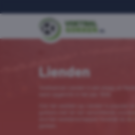
Lienden
Voetbalclub Lienden is een ploeg uit Nede
werd opgericht in het jaar 1930.
Ook het wedden op Lienden is populair e
gokkers met tal van verschillende voorspe
soorten weddenschappen fanatiek bij de
gedaan.