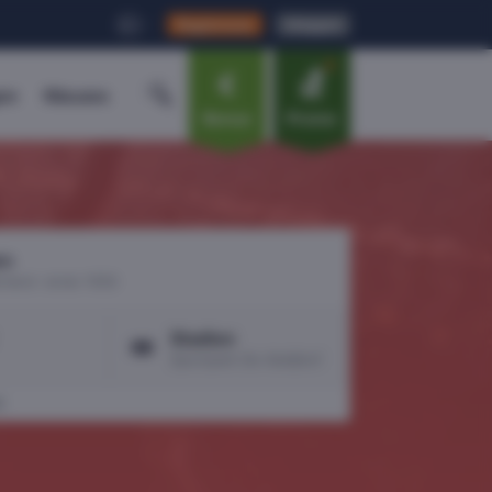
Registreren
Inloggen
|
en
Nieuws
Bonus
Promo
en
rland
· sinds 1930
Stadion
Sportpark De Abdijhof
N