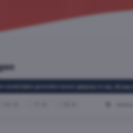
agen
en wedstrijden gevonden tussen
gisteren
en
wo. 30 sep
Gistere
Live
FT
NS
0
0
0