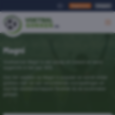
Registreren
Inloggen
|
Magni
Voetbalclub Magni is een ploeg uit IJsland en werd
opgericht in het jaar 1915.
Ook het wedden op Magni is populair en wordt onder
gokkers met tal van verschillende voorspellingen en
soorten weddenschappen fanatiek bij de bookmaker
gedaan.