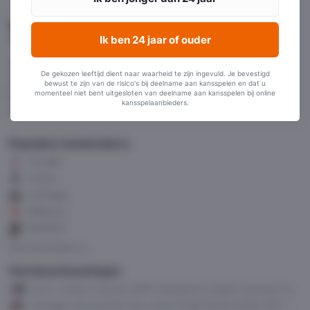
Voetbalwedden bij de beste en meest betrouwbare bookmakers
van Nederland. Alle goksites getoond op VoetbalGokken zijn
De gekozen leeftijd dient naar waarheid te zijn ingevuld. Je bevestigd
bewust te zijn van de risico's bij deelname aan kansspelen en dat u
uitvoerig getest en hebben een officiële Nederlandse licentie.
momenteel niet bent uitgesloten van deelname aan kansspelen bij online
Door te vergelijken via ons speel je dus altijd beschermt bij een
kansspelaanbieders.
voor Nederland goedgekeurde online bookmaker!
Populaire bookmakers
TonyBet
Unibet
LeoVegas
888sport
BetMGM
Alle bookmakers
Voorbeschouwingen
N.E.C. hoopt in eerste UEFA Champions League avontuur te
stunten
Heerlijke seizoenstart met Johan Cruijff Schaal 2026: PSV -