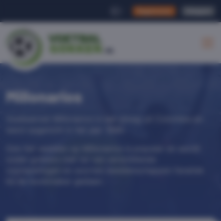
Registreren
Inloggen
|
Millonarios
Voetbalclub Millonarios is een ploeg uit Colombia en
werd opgericht in het jaar 1946.
Ook het wedden op Millonarios is populair en wordt
onder gokkers met tal van verschillende
voorspellingen en soorten weddenschappen fanatiek
bij de bookmaker gedaan.