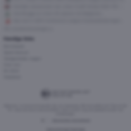
stunten
Heerlijke seizoenstart met Johan Cruijff Schaal 2026: PSV -
AZ
Club Brugge en Union SG openen het Belgische
voetbalseizoen met de Supercup
Ajax ook in UEFA Conference League thuiswedstrijd tegen
Vojvodina favoriet
Alle voorbeschouwingen
Handige links
Kennisbank
Speel bewust
Veelgestelde vragen
Over ons
EK 2024
Helpdesk
Algemene- en bonusvoorwaarden zijn van toepassing. Wat kost gokken jou? Stop op tijd.
18+. Deze site bevat advertentielinks. Deze content mag niet gedeeld worden met
minderjarigen.
Advertenties uitschakelen
Gokverslaving? Zoek hulp!