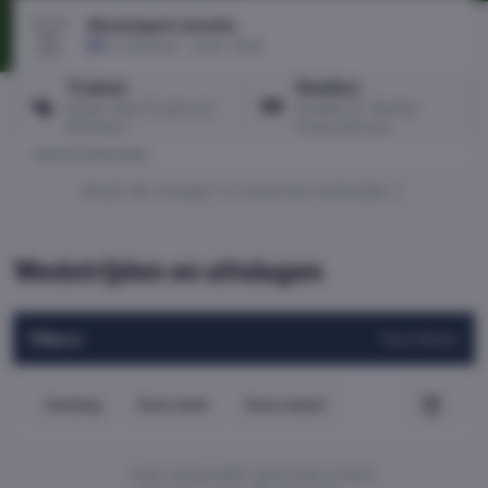
Municipal Limeño
El Salvador
· sinds 1949
Trainer
Stadion
Edwin Saúl Prudencio
Estadio Dr. Ramón
Martínez
Flores Berríos
LAATSTE UITSLAGEN
Bekijk alle uitslagen en komende wedstrijden
Wedstrijden en uitslagen
Filters
Toon filters
Vandaag
Deze week
Deze maand
Geen wedstrijden gevonden tussen