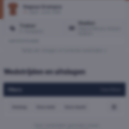
Nagoya Grampus
Japan
· sinds 1939
Stadion
Trainer
Nagoya Mizuho Athletic
K. Hasegawa
Stadium
LAATSTE UITSLAGEN
Bekijk alle uitslagen en komende wedstrijden
Wedstrijden en uitslagen
Filters
Toon filters
Vandaag
Deze week
Deze maand
Geen wedstrijden gevonden tussen