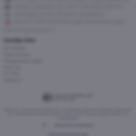
stunten
Heerlijke seizoenstart met Johan Cruijff Schaal 2026: PSV -
AZ
Club Brugge en Union SG openen het Belgische
voetbalseizoen met de Supercup
Ajax ook in UEFA Conference League thuiswedstrijd tegen
Vojvodina favoriet
Alle voorbeschouwingen
Handige links
Kennisbank
Speel bewust
Veelgestelde vragen
Over ons
EK 2024
Helpdesk
Algemene- en bonusvoorwaarden zijn van toepassing. Wat kost gokken jou? Stop op tijd.
18+. Deze site bevat advertentielinks. Deze content mag niet gedeeld worden met
minderjarigen.
Advertenties uitschakelen
Gokverslaving? Zoek hulp!