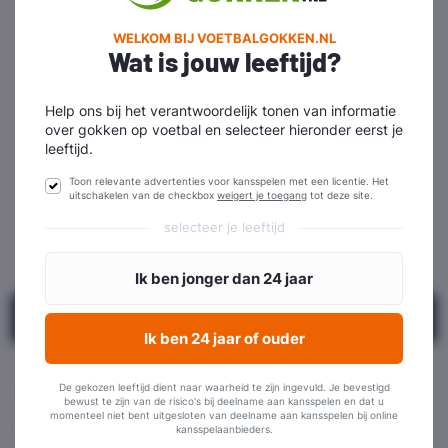
30-45
24% (7 doelpunten)
minuut
WELKOM BIJ VOETBALGOKKEN.NL
Wat is jouw leeftijd?
45-60
17% (5 doelpunten)
minuut
Help ons bij het verantwoordelijk tonen van informatie
over gokken op voetbal en selecteer hieronder eerst je
leeftijd.
60-75
10% (3 doelpunten)
minuut
Toon relevante advertenties voor kansspelen met een licentie. Het
uitschakelen van de checkbox
weigert je toegang
tot deze site.
selecteer je leeftijd
75-90
28% (8 doelpunten)
minuut
Super Liga (2024/2025)
Toon alle teams
TEAM
G
W
G
V
LAATSTE 5
De gekozen leeftijd dient naar waarheid te zijn ingevuld. Je bevestigd
1
Crvena Zvezda
30
28
2
0
W
W
W
W
W
bewust te zijn van de risico's bij deelname aan kansspelen en dat u
momenteel niet bent uitgesloten van deelname aan kansspelen bij online
2
Partizan
30
18
9
3
W
G
W
W
W
kansspelaanbieders.