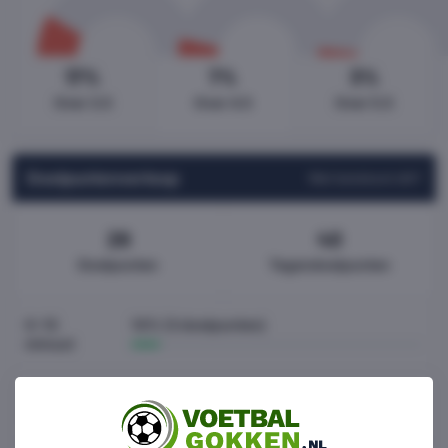
17%
7%
3%
Over 3.5
Over 4.5
Over 5.5
Doelpuntenverloop
Wat betekent dit?
29
40
Doelpunten
Tegendoelpunten
0-15
10% (3 doelpunten)
minuut
15-30
10% (3 doelpunten)
minuut