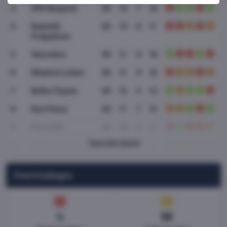
3
OFK Beograd
30
13
7
10
V
W
W
V
W
4
Radnički
30
13
6
11
V
V
G
V
G
Kragujevac
5
Vojvodina
30
11
9
10
W
V
V
W
V
6
Mladost Lučani
30
11
9
10
V
G
G
V
G
7
Bačka Topola
30
12
5
13
W
G
W
W
V
8
Novi Pazar
30
11
7
12
G
G
W
V
W
9
Čukarički
30
10
9
11
V
W
V
V
G
Toon alle teams
10
IMT Novi Beograd
30
10
7
13
W
G
W
W
V
Overtredingen
4
58