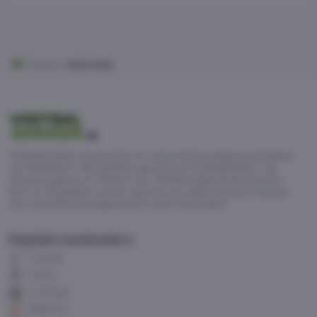
Home
Napredak
Voetbalwedden bij de beste en meest betrouwbare bookmakers
van Nederland. Alle goksites getoond op VoetbalGokken zijn
uitvoerig getest en hebben een officiële Nederlandse licentie.
Door te vergelijken via ons speel je dus altijd beschermt bij een
voor Nederland goedgekeurde online bookmaker!
Populaire bookmakers
TonyBet
Unibet
LeoVegas
888sport