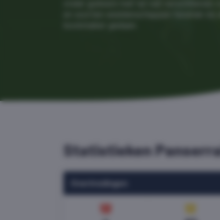
onder gokkers met tal van verschillende v
en soorten weddenschappen fanatiek bij 
bookmaker gedaan.
Statistieken Panserr
Overtredingen