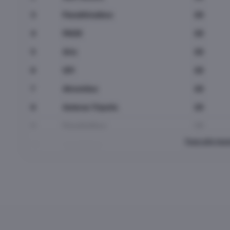
3
Panathinaikos
26
4
PAOK
26
5
Aris
26
6
OFI
26
7
Atromitos
26
8
Asteras Tripolis
26
9
Panaitolikos
26
Toon alle tea
10
Levadiakos
26