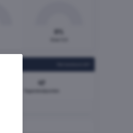
0%
Over 5.5
Wat betekent dit?
47
Tegendoelpunten