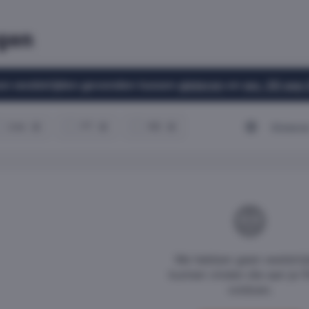
agen
en wedstrijden gevonden tussen
gisteren
en
wo. 30 sep
Gistere
Live
FT
NS
0
0
0
We hebben geen wedstrij
kunnen vinden die aan je fi
voldoen.