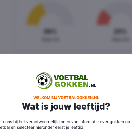
38%
23%
Over 3.5
Over 4.5
Doelpuntenverloop
30
Doelpunten
WELKOM BIJ VOETBALGOKKEN.NL
Wat is jouw leeftijd?
7% (2 doelpunten)
0-15 minuut
lp ons bij het verantwoordelijk tonen van informatie over gokken op
27% (8 doelpunten)
etbal en selecteer hieronder eerst je leeftijd.
15-30 minuut