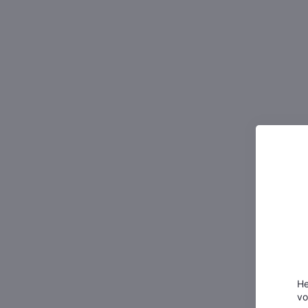
He
vo