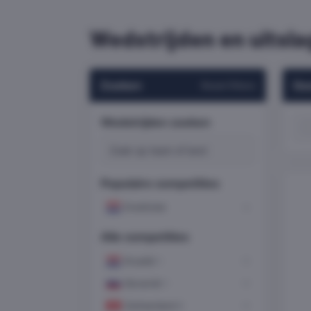
Wedstrijden en uitsl
Zoeken
Ge
Reset filters
Wedstrijden zoeken
Populaire competities
Eredivisie
Alle competities
Kroatië
1
Slovenië
1
Zwitserland
6