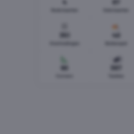
4
87
Rode kaarten
Gele kaarten
351
40
Overtredingen
Buitenspel
90
387
Corners
Tackles