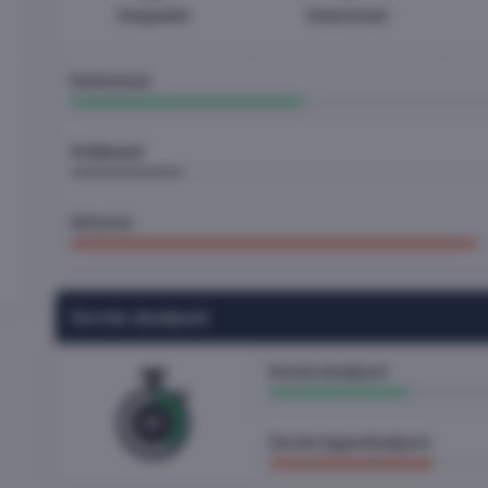
Gespeeld
Gewonnen
Gewonnen
Gelijkspel
Verloren
Eerste doelpunt
Eerste doelpunt
36'
Eerste tegendoelpunt