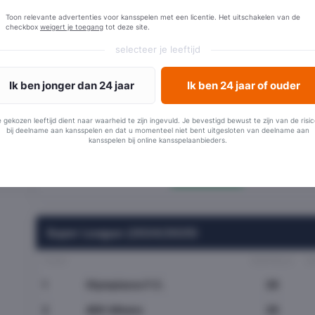
Toon relevante advertenties voor kansspelen met een licentie. Het uitschakelen van de
checkbox
weigert je toegang
tot deze site.
17% (5 doelpunten)
30-45 minuut
selecteer je leeftijd
7% (2 doelpunten)
45-60 minuut
 gekozen leeftijd dient naar waarheid te zijn ingevuld. Je bevestigd bewust te zijn van de risic
23% (7 doelpunten)
60-75 minuut
bij deelname aan kansspelen en dat u momenteel niet bent uitgesloten van deelname aan
kansspelen bij online kansspelaanbieders.
20% (6 doelpunten)
75-90 minuut
Super League (2024/2025)
TEAM
GESPEELD
G
1
Olympiacos F.C.
26
2
AEK Athens
26