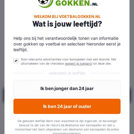
30-45
21% (8 doelpunten)
minuut
WELKOM BIJ VOETBALGOKKEN.NL
Wat is jouw leeftijd?
45-60
18% (7 doelpunten)
minuut
Help ons bij het verantwoordelijk tonen van informatie
over gokken op voetbal en selecteer hieronder eerst je
60-75
16% (6 doelpunten)
leeftijd.
minuut
Toon relevante advertenties voor kansspelen met een licentie. Het
uitschakelen van de checkbox
weigert je toegang
tot deze site.
75-90
29% (11 doelpunten)
selecteer je leeftijd
minuut
Pro League (2019/2020)
Toon alle teams
TEAM
G
W
G
V
LAATSTE 5
1
Club Brugge
29
21
7
1
W
W
W
W
G
De gekozen leeftijd dient naar waarheid te zijn ingevuld. Je bevestigd
bewust te zijn van de risico's bij deelname aan kansspelen en dat u
2
Gent
29
16
7
6
V
V
W
W
G
momenteel niet bent uitgesloten van deelname aan kansspelen bij online
kansspelaanbieders.