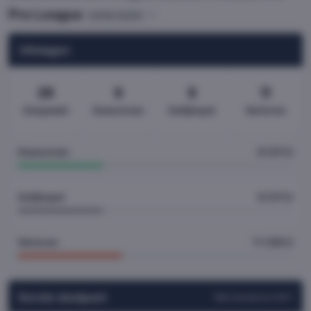
Pro League
(2019/2020)
Uitslagen
29
9
9
11
Gespeeld
Gewonnen
Gelijkspel
Verloren
Gewonnen
9 (31%)
Gelijkspel
9 (31%)
Verloren
11 (38%)
Eerste doelpunt
Wat betekent dit?