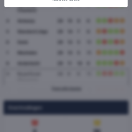
3
Sporting
29
15
9
5
W
W
V
G
W
Charleroi
4
Antwerp
29
15
8
6
W
W
V
G
G
5
Standard Liège
29
14
7
8
G
V
W
W
G
6
Genk
29
13
5
11
W
V
W
V
G
7
Mechelen
29
13
5
11
G
W
W
W
V
8
Anderlecht
29
11
10
8
W
W
W
V
G
9
Royal Excel
29
9
9
11
W
V
V
W
W
Mouscron
Toon alle teams
10
Zulte-Waregem
29
10
6
13
V
G
G
V
V
Overtredingen
0
58