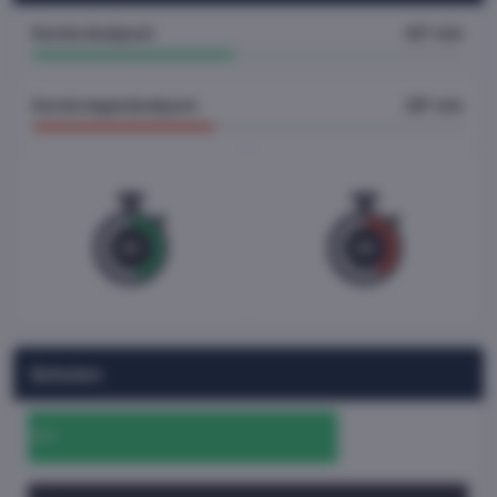
Eerste doelpunt
42ᵉ min
Eerste tegendoelpunt
38ᵉ min
42'
38'
Schoten