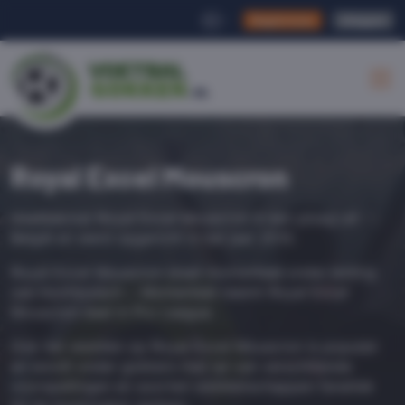
Registreren
Inloggen
|
Royal Excel Mouscron
Voetbalclub Royal Excel Mouscron is een ploeg uit
België en werd opgericht in het jaar 2010.
Royal Excel Mouscron staat momenteel onder leiding
van hoofdcoach -. Momenteel neemt Royal Excel
Mouscron deel in Pro League.
Ook het wedden op Royal Excel Mouscron is populair
en wordt onder gokkers met tal van verschillende
voorspellingen en soorten weddenschappen fanatiek