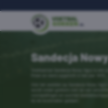
Sandecja Nowy
Voetbalclub Sandecja Nowy Sącz is een p
Polen en werd opgericht in het jaar 1910.
Ook het wedden op Sandecja Nowy Sącz i
wordt onder gokkers met tal van verschil
voorspellingen en soorten weddenschapp
bij de bookmaker gedaan.