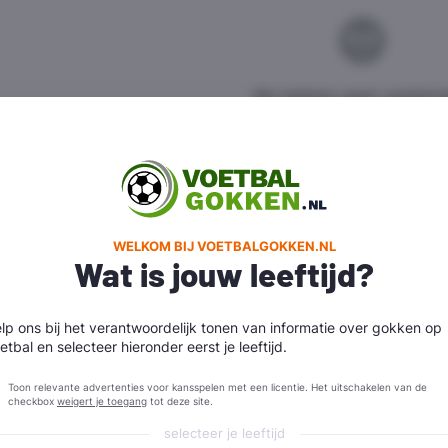
We hebben geen wedstrij
kunnen vinden die aan je fi
voldoen.
Reset filters
WELKOM BIJ VOETBALGOKKEN.NL
Wat is jouw leeftijd?
lp ons bij het verantwoordelijk tonen van informatie over gokken op
etbal en selecteer hieronder eerst je leeftijd.
Toon relevante advertenties voor kansspelen met een licentie. Het uitschakelen van de
checkbox
weigert je toegang
tot deze site.
selecteer je leeftijd