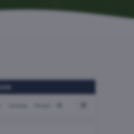
 2026
n
Vandaag
Morgen