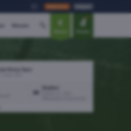
Registreren
Inloggen
|
en
Nieuws
Bonus
Promo
cja Nowy Sącz
n
· sinds 1910
Stadion
Stadion im. Ojca
jewski
Władysława Augustynka
N