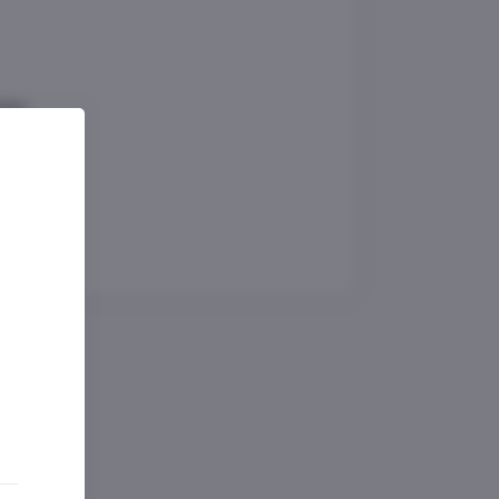
den
lters