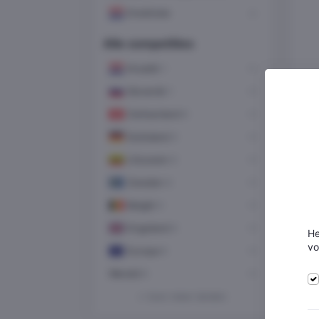
Eredivisie
Alle competities
Kroatië
1
Slovenië
1
Zwitserland
6
Duitsland
3
Litouwen
2
Zweden
2
België
3
Engeland
5
He
vo
Europa
5
Wereld
5
+ toon meer landen