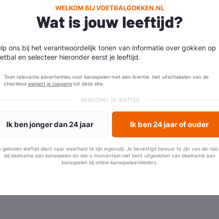
WELKOM BIJ VOETBALGOKKEN.NL
Wat is jouw leeftijd?
We hebben geen wedstrij
lp ons bij het verantwoordelijk tonen van informatie over gokken op
etbal en selecteer hieronder eerst je leeftijd.
kunnen vinden die aan je fi
voldoen.
Toon relevante advertenties voor kansspelen met een licentie. Het uitschakelen van de
checkbox
weigert je toegang
tot deze site.
Reset filters
selecteer je leeftijd
 gekozen leeftijd dient naar waarheid te zijn ingevuld. Je bevestigd bewust te zijn van de risic
bij deelname aan kansspelen en dat u momenteel niet bent uitgesloten van deelname aan
kansspelen bij online kansspelaanbieders.