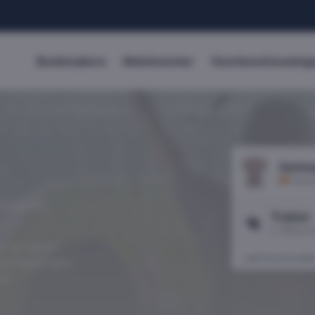
Bookmakers
Matchcenter
Voorbeschouwing
Sanlu
Span
Spanje en
Trainer
J. Pérez 
r en wordt
LAATSTE UITSLAGE
oorspellingen
de