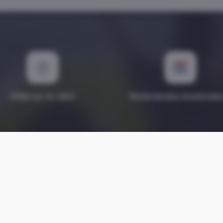
Altijd up-to-date
Nederlandse bookmake
Populaire bookmakers
Voorbeschouw
Rotterdamse d
TonyBet
Feyenoord in
N.E.C. hoopt 
Unibet
Eredivisie
Champions Le