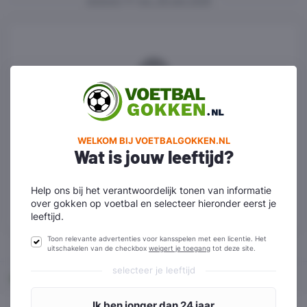
gisteren
en
wo. 30 sep 2026
We hebben geen wedstrijden
kunnen vinden die aan je filters
voldoen.
WELKOM BIJ VOETBALGOKKEN.NL
Wat is jouw leeftijd?
Reset filters
Help ons bij het verantwoordelijk tonen van informatie
over gokken op voetbal en selecteer hieronder eerst je
leeftijd.
Toon relevante advertenties voor kansspelen met een licentie. Het
uitschakelen van de checkbox
weigert je toegang
tot deze site.
selecteer je leeftijd
Home
Sochaux