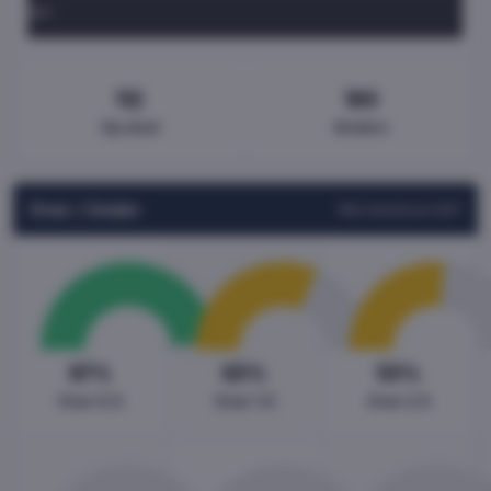
112
180
Op doel
Anders
Over / Under
Wat betekent dit?
97%
63%
53%
Over 0.5
Over 1.5
Over 2.5