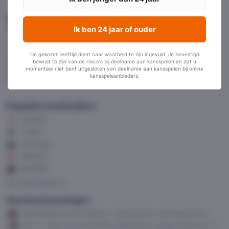
Voetbalwedden bij de beste en meest betrouwbare bookmakers
van Nederland. Alle goksites getoond op VoetbalGokken zijn
De gekozen leeftijd dient naar waarheid te zijn ingevuld. Je bevestigd
bewust te zijn van de risico's bij deelname aan kansspelen en dat u
uitvoerig getest en hebben een officiële Nederlandse licentie.
momenteel niet bent uitgesloten van deelname aan kansspelen bij online
Door te vergelijken via ons speel je dus altijd beschermt bij een
kansspelaanbieders.
voor Nederland goedgekeurde online bookmaker!
Populaire bookmakers
TonyBet
Unibet
LeoVegas
888sport
BetMGM
Alle bookmakers
Voorbeschouwingen
Rotterdamse derby Sparta - Feyenoord in openingsronde
Eredivisie
N.E.C. hoopt in eerste UEFA Champions League avontuur te