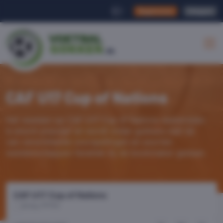
Registreren
Inloggen
|
CAF U17 Cup of Nations
Het wedden op CAF U17 Cup of Nations wedstrijden
is enorm populair en wordt onder gokkers met tal
van verschillende voorspellingen en soorten
weddenschappen fanatiek bij de bookmaker gedaan.
CAF U17 Cup of Nations
Afrika