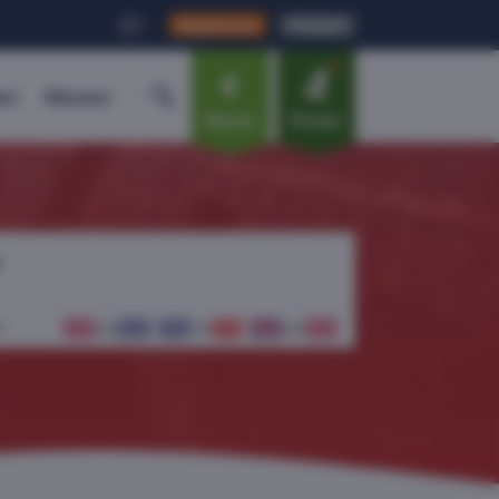
Registreren
Inloggen
|
en
Nieuws
Bonus
Promo
y
N
ATM
2:2
RSO
RSO
1:0
ATH
BAR
3:0
ATM