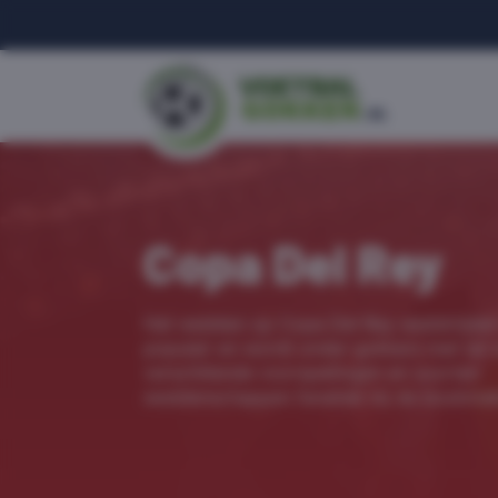
Copa Del Rey
Het wedden op Copa Del Rey wedstrijden
populair en wordt onder gokkers met tal 
verschillende voorspellingen en soorten
weddenschappen fanatiek bij de bookmak