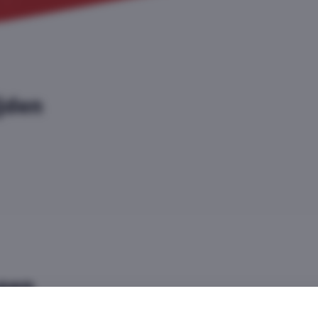
jden
agen