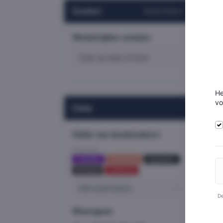
Zoeken
Ge
Reset filters
Wedstrijden zoeken
He
vo
Odds
Odds van bookmakers
POPULAIR
TONYBET
LEOVEGAS
888SPORT
BETMGM
JACKS.NL
Alle bookmakers
De
Weergave