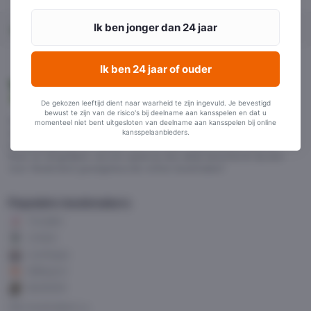
Home
División De Honor Juvenil - Play-offs
De gekozen leeftijd dient naar waarheid te zijn ingevuld. Je bevestigd
bewust te zijn van de risico's bij deelname aan kansspelen en dat u
Voetbalwedden bij de beste en meest betrouwbare bookmakers
momenteel niet bent uitgesloten van deelname aan kansspelen bij online
van Nederland. Alle goksites getoond op VoetbalGokken zijn
kansspelaanbieders.
uitvoerig getest en hebben een officiële Nederlandse licentie.
Door te vergelijken via ons speel je dus altijd beschermt bij een
voor Nederland goedgekeurde online bookmaker!
Populaire bookmakers
TonyBet
Unibet
LeoVegas
888sport
BetMGM
Alle bookmakers