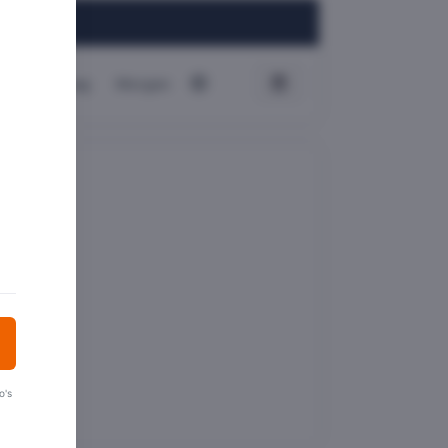
 2026
n
Vandaag
Morgen
den
lters
o's