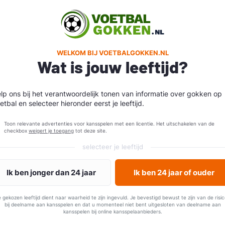
en wedstrijden gevonden tussen
gisteren
en
wo. 30 sep
Gistere
Live
FT
NS
0
0
0
WELKOM BIJ VOETBALGOKKEN.NL
Wat is jouw leeftijd?
lp ons bij het verantwoordelijk tonen van informatie over gokken op
etbal en selecteer hieronder eerst je leeftijd.
Toon relevante advertenties voor kansspelen met een licentie. Het uitschakelen van de
checkbox
weigert je toegang
tot deze site.
We hebben geen wedstrij
selecteer je leeftijd
kunnen vinden die aan je fi
voldoen.
Reset filters
 gekozen leeftijd dient naar waarheid te zijn ingevuld. Je bevestigd bewust te zijn van de risic
bij deelname aan kansspelen en dat u momenteel niet bent uitgesloten van deelname aan
kansspelen bij online kansspelaanbieders.