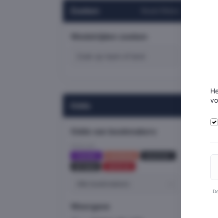
Zoeken
Ge
Reset filters
Wedstrijden zoeken
He
vo
Odds
Odds van bookmakers
POPULAIR
TONYBET
LEOVEGAS
888SPORT
BETMGM
JACKS.NL
Alle bookmakers
De
Weergave