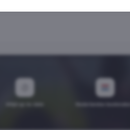
Altijd up-to-date
Nederlandse bookmake