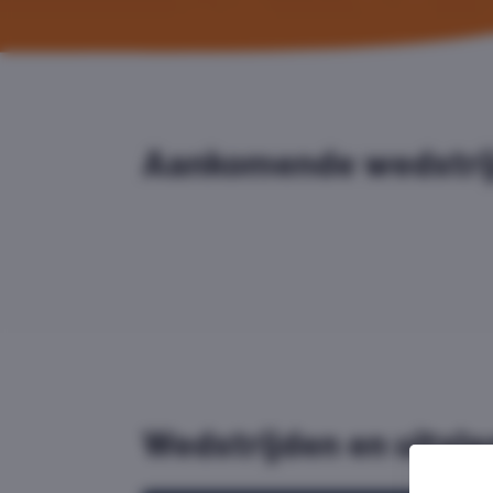
Aankomende wedstri
Wedstrijden en uitsl