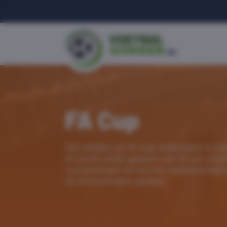
FA Cup
Het wedden op FA Cup wedstrijden is eno
en wordt onder gokkers met tal van versc
voorspellingen en soorten weddenschapp
bij de bookmaker gedaan.