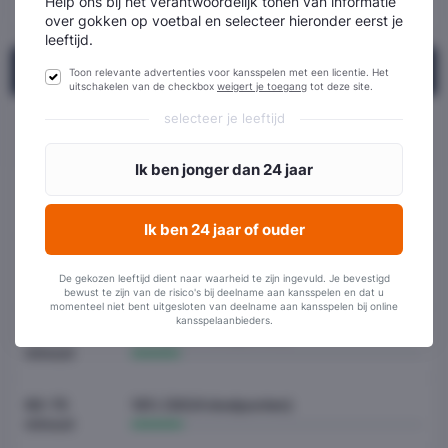
Help ons bij het verantwoordelijk tonen van informatie
over gokken op voetbal en selecteer hieronder eerst je
leeftijd.
Doelpuntenverloop
Wat betekent dit?
Toon relevante advertenties voor kansspelen met een licentie. Het
uitschakelen van de checkbox
weigert je toegang
tot deze site.
selecteer je leeftijd
0-15
13% (2096 doelpunten)
minuut
15-30
12% (1920 doelpunten)
minuut
30-45
16% (2656 doelpunten)
De gekozen leeftijd dient naar waarheid te zijn ingevuld. Je bevestigd
minuut
bewust te zijn van de risico's bij deelname aan kansspelen en dat u
momenteel niet bent uitgesloten van deelname aan kansspelen bij online
kansspelaanbieders.
45-60
17% (2720 doelpunten)
minuut
60-75
18% (3024 doelpunten)
minuut