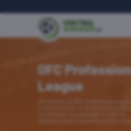
OFC Profession
League
Het wedden op OFC Professional League 
is enorm populair en wordt onder gokkers
verschillende voorspellingen en soorten
weddenschappen fanatiek bij de bookmak