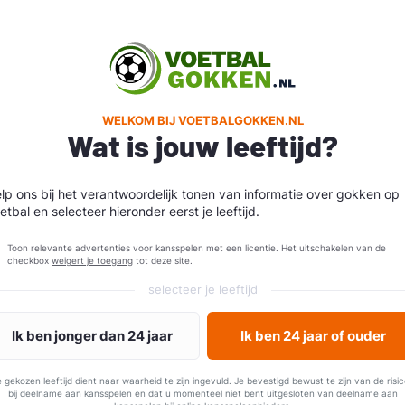
agen
en wedstrijden gevonden tussen
gisteren
en
wo. 30 sep
WELKOM BIJ VOETBALGOKKEN.NL
Gistere
Live
FT
NS
0
0
0
Wat is jouw leeftijd?
lp ons bij het verantwoordelijk tonen van informatie over gokken op
etbal en selecteer hieronder eerst je leeftijd.
Toon relevante advertenties voor kansspelen met een licentie. Het uitschakelen van de
checkbox
weigert je toegang
tot deze site.
selecteer je leeftijd
We hebben geen wedstrij
kunnen vinden die aan je fi
voldoen.
 gekozen leeftijd dient naar waarheid te zijn ingevuld. Je bevestigd bewust te zijn van de risic
Reset filters
bij deelname aan kansspelen en dat u momenteel niet bent uitgesloten van deelname aan