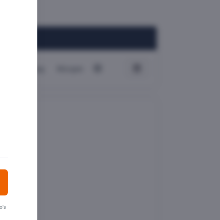
 2026
n
Vandaag
Morgen
den
lters
o's