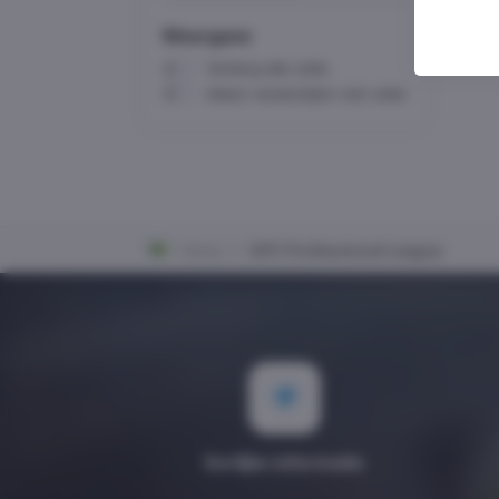
Weergave
Verberg alle odds
Alleen wedstrijden met odds
Home
OFC Professional League
Eerlijke informatie