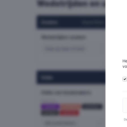
Wedstrijden en uitsl
Zoeken
Ge
Reset filters
Wedstrijden zoeken
He
vo
Odds
Odds van bookmakers
POPULAIR
TONYBET
LEOVEGAS
888SPORT
BETMGM
JACKS.NL
De
Alle bookmakers