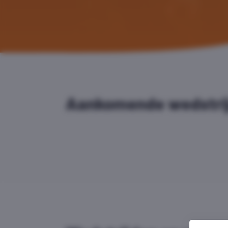
Aankomende wedstri