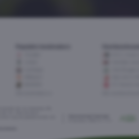
Populaire bookmakers
Voorbeschouw
N.E.C. hoopt 
TonyBet
Champions Le
Heerlijke sei
Unibet
stunten
Cruijff Schaa
Club Brugge 
LeoVegas
het Belgische
Ajax ook in 
888sport
de Supercup
League thuisw
FC Twente hee
BetMGM
Vojvodina favo
nodig in uitwe
Alle bookmakers
Alle voorbeschou
Ferencvaros
waarden zijn van toepassing. Wat
 tijd. 18+. Deze site bevat
Gokverslaving? Zoek hulp!
 content mag niet gedeeld worden met
Of bel direct: 0900 217 77 21
itschakelen