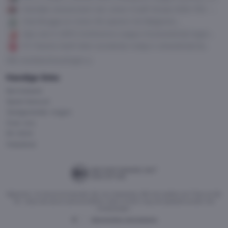
stunten
Heerlijke seizoenstart met Johan Cruijff Schaal 2026: PSV -
AZ
Club Brugge en Union SG openen het Belgische
voetbalseizoen met de Supercup
Ajax ook in UEFA Conference League thuiswedstrijd tegen
Vojvodina favoriet
FC Twente heeft klein wondertje nodig in uitwedstrijd bij
Ferencvaros
Alle voorbeschouwingen
Handige links
Kennisbank
Speel bewust
Veelgestelde vragen
Over ons
EK 2024
Helpdesk
Algemene- en bonusvoorwaarden zijn van toepassing. Wat kost gokken jou? Stop op tijd.
18+. Deze site bevat advertentielinks. Deze content mag niet gedeeld worden met
minderjarigen.
Advertenties uitschakelen