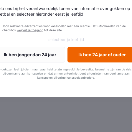
lp ons bij het verantwoordelijk tonen van informatie over gokken op
etbal en selecteer hieronder eerst je leeftijd.
Toon relevante advertenties voor kansspelen met een licentie. Het uitschakelen van de
checkbox
weigert je toegang
tot deze site.
selecteer je leeftijd
 gekozen leeftijd dient naar waarheid te zijn ingevuld. Je bevestigd bewust te zijn van de risic
bij deelname aan kansspelen en dat u momenteel niet bent uitgesloten van deelname aan
kansspelen bij online kansspelaanbieders.