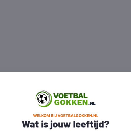
WELKOM BIJ VOETBALGOKKEN.NL
Wat is jouw leeftijd?