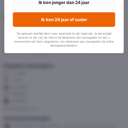
Voetbalwedden bij de beste en meest betrouwbare bookmakers
De gekozen leeftijd dient naar waarheid te zijn ingevuld. Je bevestigd
van Nederland. Alle goksites getoond op VoetbalGokken zijn
bewust te zijn van de risico's bij deelname aan kansspelen en dat u
uitvoerig getest en hebben een officiële Nederlandse licentie.
momenteel niet bent uitgesloten van deelname aan kansspelen bij online
kansspelaanbieders.
Door te vergelijken via ons speel je dus altijd beschermt bij een
voor Nederland goedgekeurde online bookmaker!
Populaire bookmakers
TonyBet
Unibet
LeoVegas
888sport
BetMGM
Alle bookmakers
Voorbeschouwingen
Rotterdamse derby Sparta - Feyenoord in openingsronde