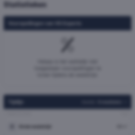
Statistieken
Voorspellingen van VG Experts
Helaas is het wettelijk niet
toegestaan voorspellingen te
tonen tijdens de wedstrijd.
Tijdlijn
Aantal:
8 resultaten
GEBEURTENIS
TIJD
90
'
Einde wedstrijd
+2