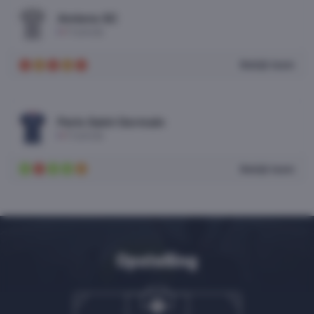
Amiens SC
Frankrijk
Bekijk team
V
G
V
G
V
Paris Saint Germain
Frankrijk
Bekijk team
W
V
W
W
G
Opstelling
1