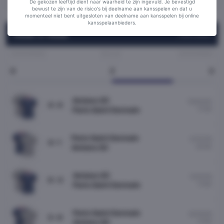
De gekozen leeftijd dient naar waarheid te zijn ingevuld. Je bevestigd
bewust te zijn van de risico's bij deelname aan kansspelen en dat u
momenteel niet bent uitgesloten van deelname aan kansspelen bij online
kansspelaanbieders.
Head-2-Head
Toon alles
GEWONNEN
GELIJK
GEWONNEN
0
2
3
Amiens SC
15/02/20
4 : 4
17:30
Paris Saint Germain
Paris Saint Germain
21/12/19
4 : 1
20:45
Amiens SC
Amiens SC
12/01/19
0 : 3
17:00
Paris Saint Germain
Paris Saint Germain
20/10/18
5 : 0
17:00
Amiens SC