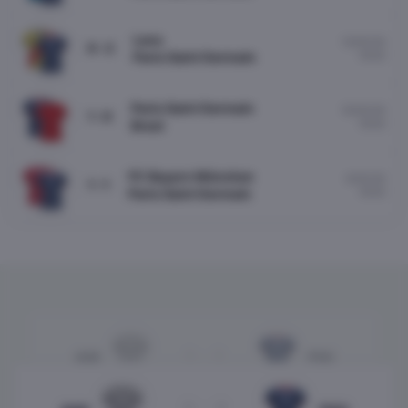
Lens
13/05/26
0 : 2
19:00
Paris Saint Germain
Paris Saint Germain
10/05/26
1 : 0
19:00
Brest
FC Bayern München
6/05/26
1 : 1
19:00
Paris Saint Germain
?
:
?
AMI
PSG