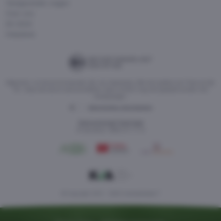
Veelgestelde vragen
Over ons
EK 2024
Helpdesk
Algemene- en bonusvoorwaarden zijn van toepassing. Wat kost gokken jou? Stop op tijd.
18+. Deze site bevat advertentielinks. Deze content mag niet gedeeld worden met
minderjarigen.
Advertenties uitschakelen
Gokverslaving? Zoek hulp!
Of bel direct: 0900 217 77 21
© Copyright 2012 - 2026 VoetbalGokken™