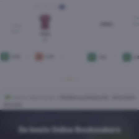
Championship
14 aug
#
BBR
19:00
#
WOL
1.53
4.00
5.50
1
X
2
Home
Matchcenter
Wedden op Amiens SC - Paris Saint
Germain
De beste Online Bookmakers