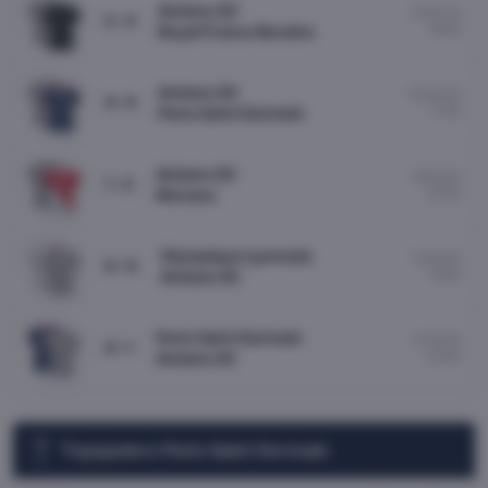
Amiens SC
17/07/24
2 : 3
16:00
Royal Francs Borains
Amiens SC
15/02/20
4 : 4
17:30
Paris Saint Germain
Amiens SC
8/02/20
1 : 2
20:00
Monaco
Olympique Lyonnais
5/02/20
0 : 0
19:00
Amiens SC
Paris Saint Germain
21/12/19
4 : 1
20:45
Amiens SC
Topspelers Paris Saint Germain