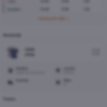
13.00
6.50
1.20
Laagst
13.00
6.50
1.20
Gemiddeld
Verberg alle odds
Wedstrijd
#
AMI
12 jan
#
PSG
17:00
Stadion
Locatie
Stade de la Licorne
Amiens
Scheids
Weer
-
0°
Teams