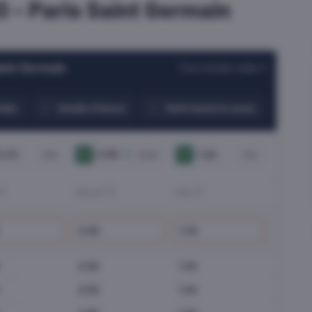
 - Paris Saint Germain
aint Germain
Toon minder odds
nder
Double Chance
Both teams to score
4.50
5.75
1.53
ANG
Gelijk
PSG
GELIJK
PSG
4.50
1.53
4.50
1.53
4.50
1.53