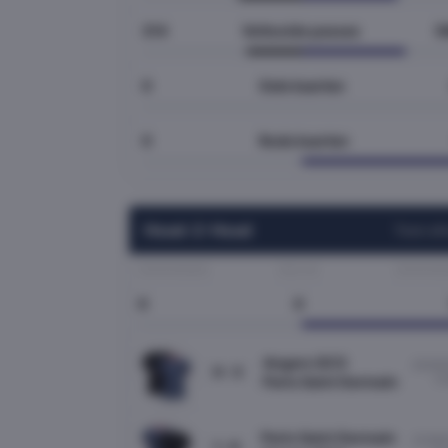
314
Voltooide passes
5
0
Gele kaarten
0
Rode kaarten
Head-2-Head
Toon all
GEWONNEN
GELIJK
GEWON
0
0
Angers SCO
25/04
0 : 3
17
Paris Saint Germain
Paris Saint Germain
22/08
1 : 0