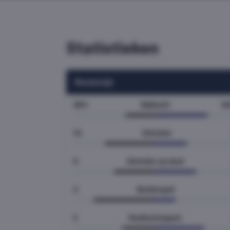
Statistieken
Wedstrijd
36%
Balbezit
6
14
Schoten
4
Schoten op doel
3
Buitenspel
2
Hoekschoppen