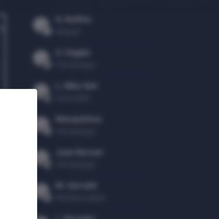
G. Buffon
Keeper
1
C. Dagba
Verdediger
31
L. Mbe Soh
Aanvaller
36
Marquinhos
Verdediger
5
Juan Bernat
Verdediger
14
M. Verratti
Middenvelder
6
L. Paredes