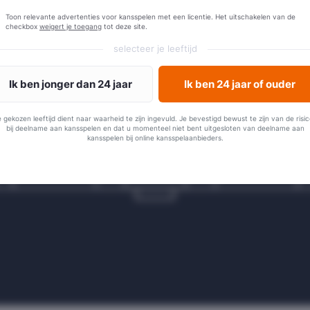
Toon relevante advertenties voor kansspelen met een licentie. Het uitschakelen van de
8
6
checkbox
weigert je toegang
tot deze site.
selecteer je leeftijd
11
13
 gekozen leeftijd dient naar waarheid te zijn ingevuld. Je bevestigd bewust te zijn van de risic
36
31
14
5
bij deelname aan kansspelen en dat u momenteel niet bent uitgesloten van deelname aan
kansspelen bij online kansspelaanbieders.
1