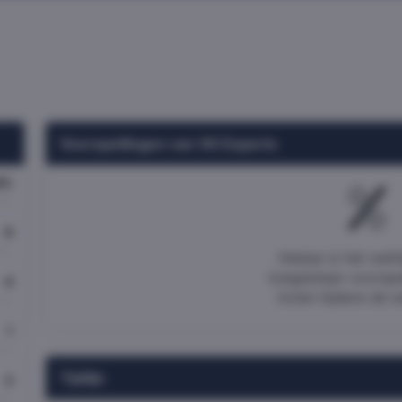
Voorspellingen van VG Experts
4%
9
Helaas is het wette
toegestaan voorspe
4
tonen tijdens de w
1
Tijdlijn
3