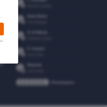
Middenvelder
8
Dani Alves
Verdediger
13
Á. Di María
Middenvelder
11
o's
E. Cavani
Aanvaller
9
Neymar
Aanvaller
10
Wisselspelers