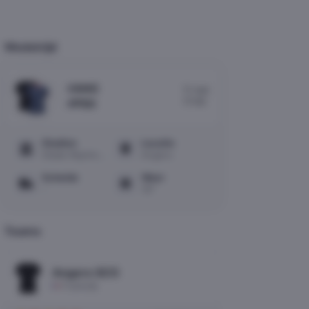
Wedstrijd
#
ANG
11 mei
#
PSG
17:00
Stadion
Locatie
Stade Raymond
Angers
Kopa
Scheids
Weer
-
16°
Teams
Angers SCO
Frankrijk