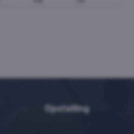
4.50
1.53
Opstelling