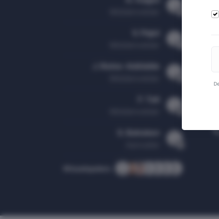
Middenvelder
10
V. Pajot
Middenvelder
6
J. Reine-Adélaïde
Middenvelder
22
De
F. Tait
Middenvelder
20
S. Bahoken
Aanvaller
19
Wisselspelers