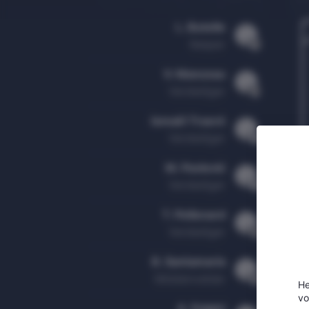
L. Butelle
Keeper
16
V. Manceau
Verdediger
29
Ismaël Traoré
Verdediger
8
M. Pavlović
Verdediger
4
T. Pellenard
Verdediger
26
B. Santamaría
Middenvelder
18
He
vo
A. Fulgini