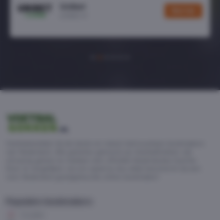
LeoVegas
Wed hier
leovegas.nl
Voetbalwedden bij de beste en meest betrouwbare bookmakers
van Nederland. Alle goksites getoond op VoetbalGokken zijn
uitvoerig getest en hebben een officiële Nederlandse licentie.
Door te vergelijken via ons speel je dus altijd beschermt bij een
voor Nederland goedgekeurde online bookmaker!
Populaire bookmakers
TonyBet