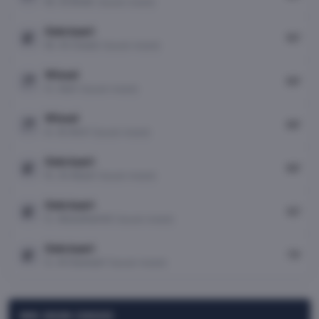
M. Al Breik
(Saoedi-Arabië)
Gele kaart
90
'
M. Al Owais
(Saoedi-Arabië)
Wissel
89
'
H. Asiri
(Saoedi-Arabië)
Wissel
88
'
A. Al Amri
(Saoedi-Arabië)
Gele kaart
88
'
N. Al Abed
(Saoedi-Arabië)
Gele kaart
82
'
S. Abdulhamid
(Saoedi-Arabië)
Gele kaart
79
'
S. Al Dawsari
(Saoedi-Arabië)
WK 2026
(2022)