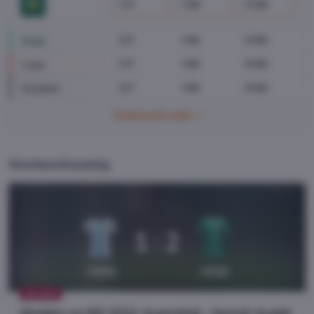
1.17
7.50
17.00
1.17
7.50
17.00
Hoogst
1.17
7.50
17.00
Laagst
1.17
7.50
17.00
Gemiddeld
Verberg alle odds
Voorbeschouwing
1
:
2
#
ARG
#
KSA
WK 2022
Wedden op WK 2022: Argentinië – Saoedi-Arabië