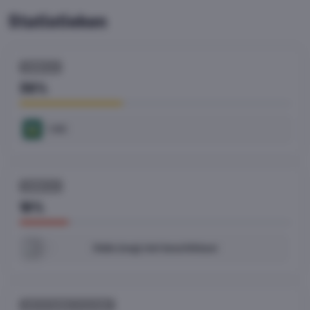
Statistieken
OVER 2.5
38%
1.62
OVER 3.5
18%
1
Odds (nog) niet beschikbaar
BOTH TEAMS TO SCORE