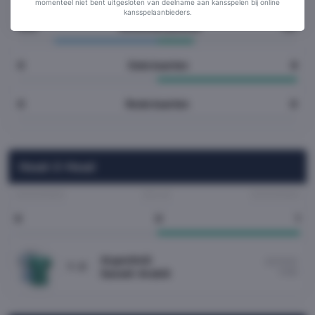
momenteel niet bent uitgesloten van deelname aan kansspelen bij online
kansspelaanbieders.
508
Voltooide passes
181
0
Gele kaarten
6
0
Rode kaarten
0
Head-2-Head
GEWONNEN
GELIJK
GEWONNEN
0
0
1
Argentinië
22/11/22
1 : 2
11:00
Saoedi-Arabië