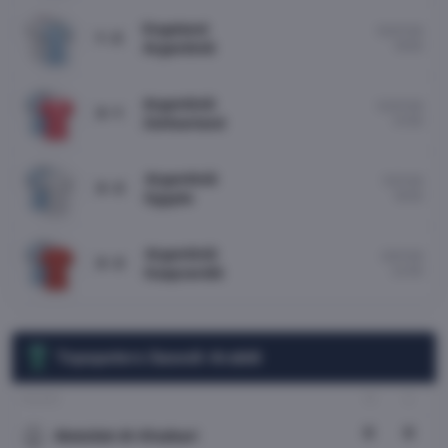
Engeland
15/07/26
1 : 2
19:00
Argentinië
Argentinië
12/07/26
3 : 1
01:00
Zwitserland
Argentinië
7/07/26
3 : 2
16:00
Egypte
Argentinië
3/07/26
3 : 2
22:00
Kaapverdië
Topspelers Saoedi-Arabië
NAAM
W
G
0
0
Abdullah Al-Khaibari