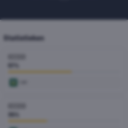
Statistieken
OVER 2.5
57%
1.91
OVER 3.5
35%