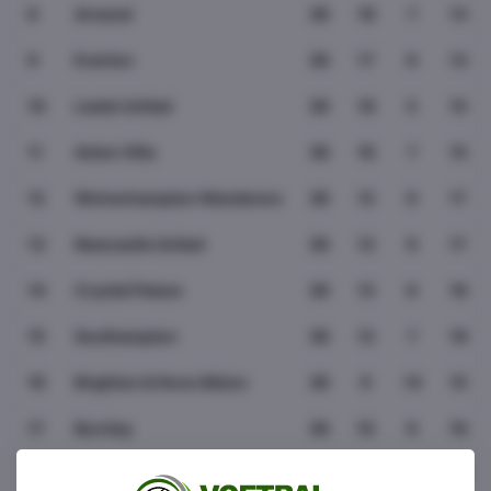
8
Arsenal
38
18
7
13
9
Everton
38
17
8
13
10
Leeds United
38
18
5
15
11
Aston Villa
38
16
7
15
12
Wolverhampton Wanderers
38
12
9
17
13
Newcastle United
38
12
9
17
14
Crystal Palace
38
12
8
18
15
Southampton
38
12
7
19
16
Brighton & Hove Albion
38
9
14
15
17
Burnley
38
10
9
19
18
Fulham
38
5
13
20