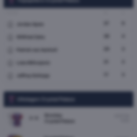
Topspelers Crystal Palace
NAAM
W
G
37
9
Jordan Ayew
38
4
Wilfried Zaha
29
3
Patrick van Aanholt
31
3
Luka Milivojevic
17
3
Jeffrey Schlupp
Uitslagen Crystal Palace
Bromley
25/07/26
3 : 0
14:00
Crystal Palace