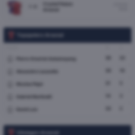
Crystal Palace
21/12/24
1 : 5
18:30
Arsenal
Topspelers Arsenal
NAAM
W
G
36
22
Pierre-Emerick Aubameyang
30
10
Alexandre Lacazette
31
5
Nicolas Pépé
14
3
Gabriel Martinelli
33
2
David Luiz
Uitslagen Arsenal