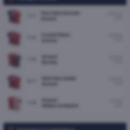
Paris Saint Germain
30/05/26
1 : 1
16:00
Arsenal
Crystal Palace
24/05/26
1 : 2
15:00
Arsenal
Arsenal
18/05/26
1 : 0
19:00
Burnley
West Ham United
10/05/26
0 : 1
15:30
Arsenal
Arsenal
5/05/26
1 : 0
19:00
Atlético de Madrid