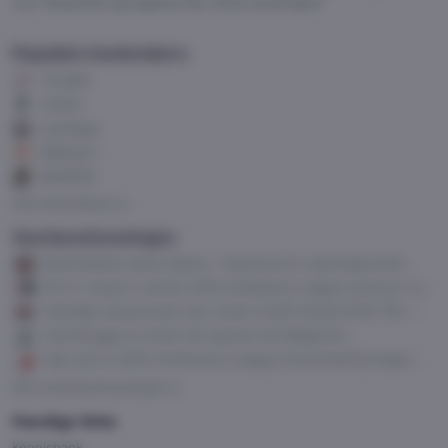
voor Nederland goedgekeurde online bookmaker!
Populaire bookmakers
TonyBet
Unibet
LeoVegas
888sport
BetMGM
Alle bookmakers
Voorbeschouwingen
Rotterdamse derby Sparta - Feyenoord in openingsronde
Eredivisie
N.E.C. hoopt in eerste UEFA Champions League avontuur te
stunten
Heerlijke seizoenstart met Johan Cruijff Schaal 2026: PSV -
AZ
Club Brugge en Union SG openen het Belgische
voetbalseizoen met de Supercup
Ajax ook in UEFA Conference League thuiswedstrijd tegen
Vojvodina favoriet
Alle voorbeschouwingen
Handige links
Kennisbank