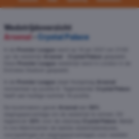
Wedstrijdoverzicht
Arsenal
-
Crystal Palace
In de
Premier League
werd op 14 jan 2021 om 21:00
uur de wedstrijd
Arsenal
-
Crystal Palace
gespeeld.
Deze
Premier League
wedstrijd werd in London in de
Emirates Stadium gespeeld.
In de
Premier League
staat thuisploeg
Arsenal
momenteel op positie 8. Tegenstander
Crystal Palace
heeft een huidige nummer 14 positie.
De bookmakers gaven
Arsenal
een
58%
slagingspercentage om de wedstrijd te winnen. Dit
tegenover
20%
voor de uitploeg
Crystal Palace
. Bekijk
in ons Matchcenter de laatste wedstrijdanalyses,
voorspellingen en slagingspercentages voor wedden