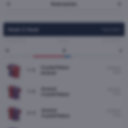
0
Rode kaarten
0
Head-2-Head
Toon alles
GEWONNEN
GELIJK
GEWONNEN
9
6
2
Crystal Palace
24/05/26
1 : 2
15:00
Arsenal
Arsenal
26/10/25
1 : 0
15:00
Crystal Palace
Arsenal
23/04/25
2 : 2
21:00
Crystal Palace