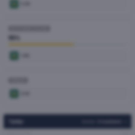
3.20
BOTH TEAMS TO SCORE
55%
1.80
WINNAAR
5.25
Tijdlijn
Aantal:
8 resultaten
GEBEURTENIS
TIJD