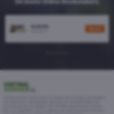
De beste Online Bookmakers
BetMGM
Wed hier
betmgm.nl
Voetbalwedden bij de beste en meest betrouwbare bookmakers
van Nederland. Alle goksites getoond op VoetbalGokken zijn
uitvoerig getest en hebben een officiële Nederlandse licentie.
Door te vergelijken via ons speel je dus altijd beschermt bij een