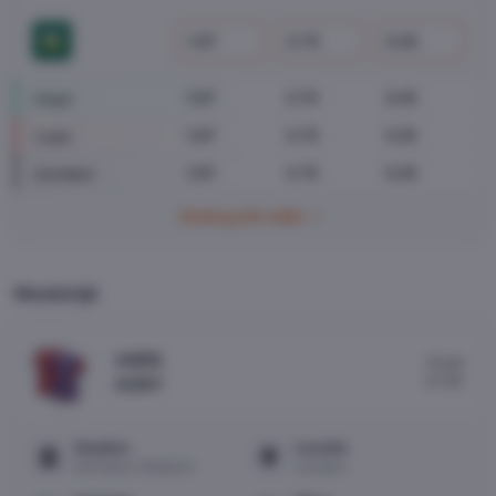
1.67
3.75
5.25
1.67
3.75
5.25
Hoogst
1.67
3.75
5.25
Laagst
1.67
3.75
5.25
Gemiddeld
Verberg alle odds
Wedstrijd
#
ARS
14 jan
#
CRY
21:00
Stadion
Locatie
Emirates Stadium
London