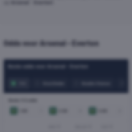
op
Arsenal
-
Everton
!
Odds voor Arsenal - Everton
Beste odds voor Arsenal - Everton
1x2
Over/Under
Double Chance
Bo
Beste 1x2 odds
1.95
3.50
3.90
1
X
2
ARS
GELIJK
EVE