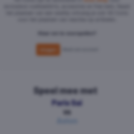
exclusieve voetbalshirts, accesoires en free bets. Naast
het plaatsen van een wedtip ontvang je ook VG Coins
voor het plaatsen van reacties op artikelen.
Klaar om te voorspellen?
Inloggen
Maak een account
Speel mee met
Wolverhampton Wanderers
vs
Blackburn Rovers