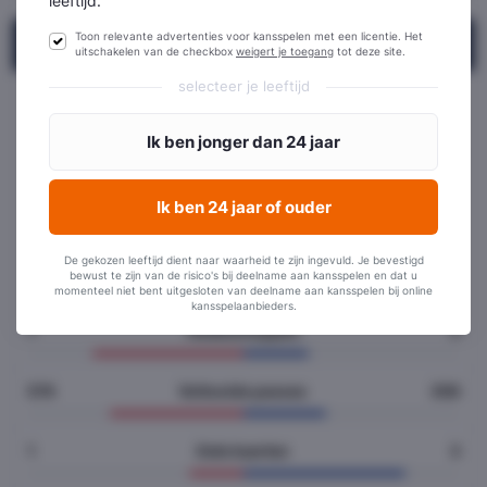
leeftijd.
Toon relevante advertenties voor kansspelen met een licentie. Het
Wedstrijd
uitschakelen van de checkbox
weigert je toegang
tot deze site.
selecteer je leeftijd
59%
Balbezit
41%
14
Schoten
8
3
Schoten op doel
1
De gekozen leeftijd dient naar waarheid te zijn ingevuld. Je bevestigd
2
Buitenspel
1
bewust te zijn van de risico's bij deelname aan kansspelen en dat u
momenteel niet bent uitgesloten van deelname aan kansspelen bij online
kansspelaanbieders.
7
Hoekschoppen
3
574
Voltooide passes
358
1
Gele kaarten
3