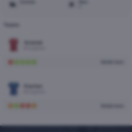
Scheids
Weer
-
8°
Teams
Arsenal
Engeland
Bekijk team
V
W
W
W
W
Everton
Engeland
Bekijk team
G
W
V
V
G