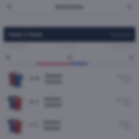
0
Rode kaarten
0
Head-2-Head
Toon alles
GEWONNEN
GELIJK
GEWONNEN
9
3
5
Arsenal
14/03/26
2 : 0
16:30
Everton
Everton
20/12/25
0 : 1
19:00
Arsenal
Everton
5/04/25
1 : 1
13:30
Arsenal