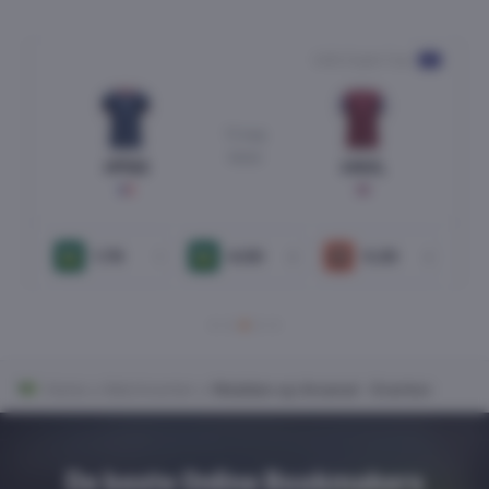
Championship
14 aug
#
BBR
19:00
#
WOL
1.53
4.00
5.50
1
X
2
Home
Matchcenter
Wedden op Arsenal - Everton
De beste Online Bookmakers