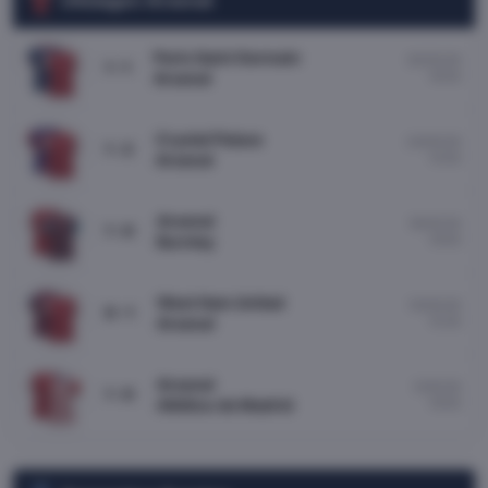
Uitslagen Arsenal
Paris Saint Germain
30/05/26
1 : 1
16:00
Arsenal
Crystal Palace
24/05/26
1 : 2
15:00
Arsenal
Arsenal
18/05/26
1 : 0
19:00
Burnley
West Ham United
10/05/26
0 : 1
15:30
Arsenal
Arsenal
5/05/26
1 : 0
19:00
Atlético de Madrid