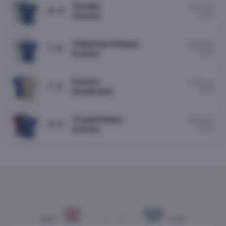
Dundee
18/07/26
0 : 4
13:00
Everton
Tottenham Hotspur
24/05/26
1 : 0
15:00
Everton
Everton
17/05/26
1 : 3
14:00
Sunderland
Crystal Palace
10/05/26
2 : 2
13:00
Everton
?
:
?
ARS
EVE