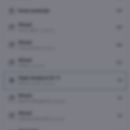
95
'
Einde wedstrijd
Wissel
89
'
Yerry Mina
(Everton)
Wissel
86
'
Tom Davies
(Everton)
Wissel
83
'
Willian
(Arsenal)
Eigen doelpunt
(0-1)
76
'
Bernd Leno
(Everton)
Wissel
74
'
Martin Ødegaard
(Arsenal)
Wissel
74
'
Gabriel Martinelli
(Arsenal)