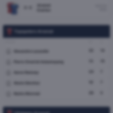
Arsenal
14/12/24
0 : 0
16:00
Everton
Topspelers Arsenal
NAAM
W
G
32
14
Alexandre Lacazette
13
10
Pierre-Emerick Aubameyang
24
7
Aaron Ramsey
19
7
Alexis Sánchez
28
5
Nacho Monreal