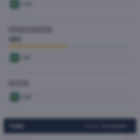
3.40
BOTH TEAMS TO SCORE
48%
1.80
WINNAAR
3.90
Tijdlijn
Aantal:
8 resultaten
GEBEURTENIS
TIJD