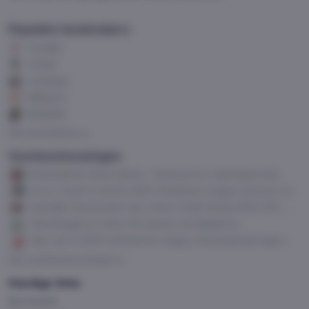
Populaire bookmakers
TonyBet
Unibet
LeoVegas
888sport
BetMGM
Alle bookmakers
Voorbeschouwingen
Rotterdamse derby Sparta - Feyenoord in openingsronde
Eredivisie
N.E.C. hoopt in eerste UEFA Champions League avontuur te
stunten
Heerlijke seizoenstart met Johan Cruijff Schaal 2026: PSV -
AZ
Club Brugge en Union SG openen het Belgische
voetbalseizoen met de Supercup
Ajax ook in UEFA Conference League thuiswedstrijd tegen
Vojvodina favoriet
Alle voorbeschouwingen
Handige links
Kennisbank