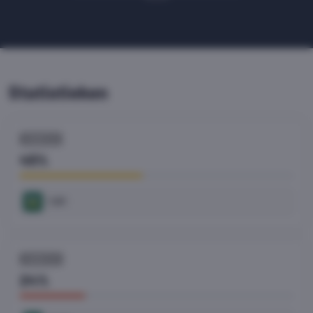
Statistieken
OVER 2.5
45%
1.91
OVER 3.5
24%