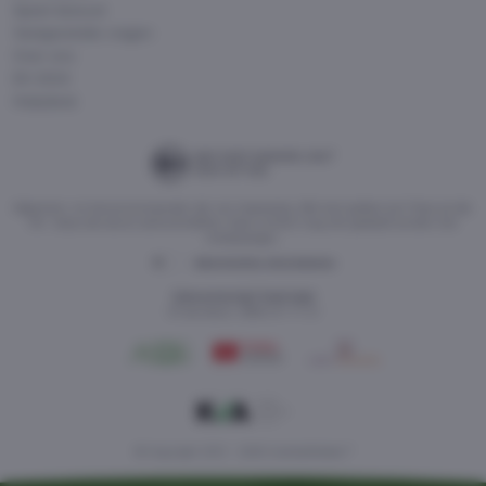
Speel bewust
Veelgestelde vragen
Over ons
EK 2024
Helpdesk
Algemene- en bonusvoorwaarden zijn van toepassing. Wat kost gokken jou? Stop op tijd.
18+. Deze site bevat advertentielinks. Deze content mag niet gedeeld worden met
minderjarigen.
Advertenties uitschakelen
Gokverslaving? Zoek hulp!
Of bel direct: 0900 217 77 21
© Copyright 2012 - 2026 VoetbalGokken™