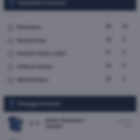
Topspelers Everton
NAAM
W
G
30
10
Richarlison
34
5
Demarai Gray
17
5
Dominic Calvert-Lewin
35
4
Anthony Gordon
32
3
Michael Keane
Uitslagen Everton
Bolton Wanderers
25/07/26
0 : 0
14:00
Everton