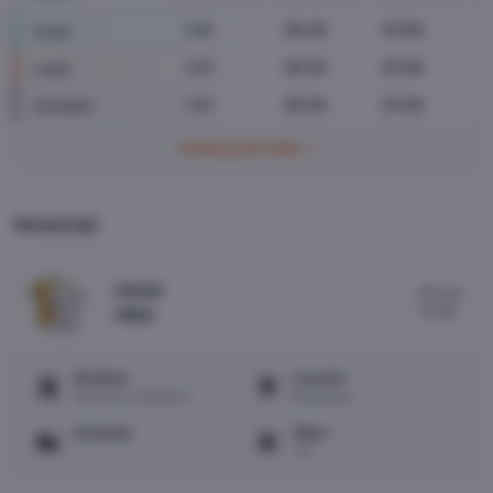
1.01
29.00
67.00
Hoogst
1.01
29.00
67.00
Laagst
1.01
29.00
67.00
Gemiddeld
Verberg alle odds
Wedstrijd
#
AUS
26 okt
#
IRA
13:00
Stadion
Locatie
Suncorp Stadium
Brisbane
Scheids
Weer
-
19°