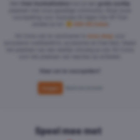
Met
Club VoetbalGokken
kun je een
gratis wedtip
plaatsen met onze gezellige community. Klopt jouw
voorspelling voor Australia W tegen Iran W? Dan
verdien je tot
300 VG Coins
!
VG Coins zijn te verzilveren in
onze shop
voor
exclusieve voetbalshirts, accesoires en free bets. Naast
het plaatsen van een wedtip ontvang je ook VG Coins
voor het plaatsen van reacties op artikelen.
Klaar om te voorspellen?
Inloggen
Maak een account
Speel mee met