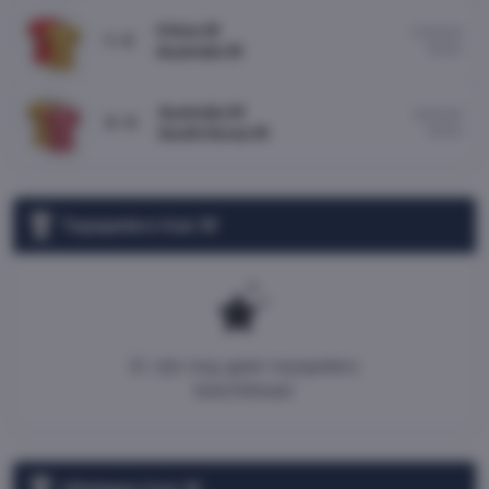
China W
17/03/26
1 : 2
09:00
Australia W
Australia W
8/03/26
3 : 3
08:00
South Korea W
Topspelers Iran W
Er zijn nog geen topspelers
beschikbaar