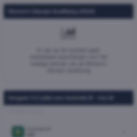
Women's Olympic Qualifying
(2024)
Er zijn op dit moment geen
statistieken beschikbaar voor het
huidige seizoen van de Women's
Olympic Qualifying
Hoogste 1x2 odds voor Australia W - Iran W
ONZE BESTE ODDS
Australia W
1
1.01