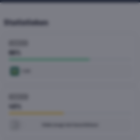
Statistieken
OVER 2.5
66%
1.04
OVER 3.5
45%
1
Odds (nog) niet beschikbaar