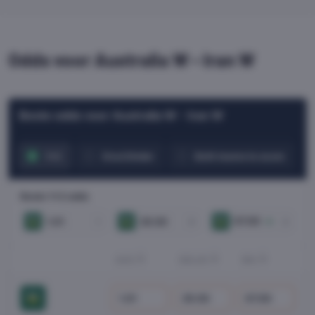
Odds voor Australia W - Iran W
Beste odds voor Australia W - Iran W
1x2
Over/Under
Both teams to score
Beste 1x2 odds
67.00
1.01
29.00
1
X
2
AUS
GELIJK
IRA
1.01
29.00
67.00