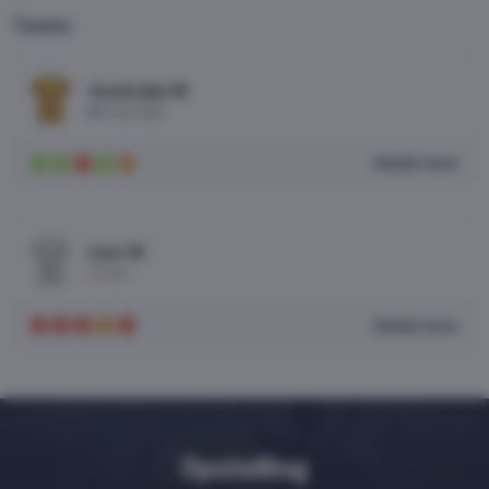
Teams
Australia W
Australië
Bekijk team
W
W
V
W
G
Iran W
Iran
Bekijk team
V
V
V
G
V
Opstelling