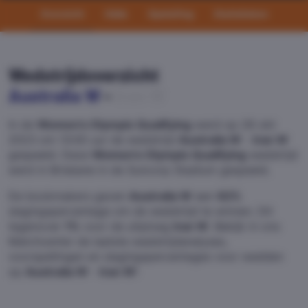
Overzicht
Odds
Opstelling
Statistieken
Wedstrijdoverzicht
Australia W
-
Iran W
In de
Women's Olympic Qualifying
werd op 26 okt
2023 om 13:00 uur de wedstrijd
Australia W
-
Iran W
gespeeld.
Deze
Women's Olympic Qualifying
wedstrijd
werd in Brisbane in de Suncorp Stadium gespeeld.
De bookmakers gaven
Australia W
een
92%
slagingspercentage om de wedstrijd te winnen. Dit
tegenover
1%
voor de uitploeg
Iran W
. Bekijk in ons
Matchcenter de laatste wedstrijdanalyses,
voorspellingen en slagingspercentages voor wedden
op
Australia W
-
Iran W
!