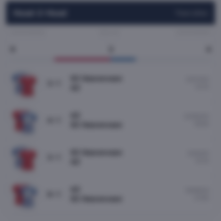
Head-2-Head
Toon alles
GEWONNEN
GELIJK
GEWONNEN
9
3
4
SC Heerenveen
23/11/25
3 : 1
12:15
AZ
AZ
22/05/25
4 : 1
18:45
SC Heerenveen
SC Heerenveen
2/03/25
3 : 1
12:15
AZ
AZ
14/09/24
9 : 1
21:00
SC Heerenveen