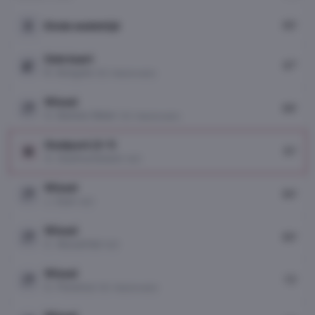
90
'
Einde wedstrijd
Gele kaart
87
'
R. Kongolo
(SC Heerenveen)
Wissel
86
'
O. Batista Meier
(SC Heerenveen)
Doelpunt
(3-1)
81
'
A. Gudmundsson
(AZ)
Wissel
80
'
J. Duin
(AZ)
Wissel
80
'
Z. Aboukhlal
(AZ)
Wissel
72
'
S. Floranus
(SC Heerenveen)