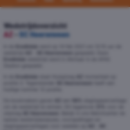
Wedstrijdoverzicht
AZ
-
SC Heerenveen
In de
Eredivisie
werd op 14 feb 2021 om 12:15 uur de
wedstrijd
AZ
-
SC Heerenveen
gespeeld.
Deze
Eredivisie
wedstrijd werd in Alkmaar in de AFAS
Stadion gespeeld.
In de
Eredivisie
staat thuisploeg
AZ
momenteel op
positie 3. Tegenstander
SC Heerenveen
heeft een
huidige nummer 12 positie.
De bookmakers gaven
AZ
een
58%
slagingspercentage
om de wedstrijd te winnen. Dit tegenover
21%
voor de
uitploeg
SC Heerenveen
. Bekijk in ons Matchcenter de
laatste wedstrijdanalyses, voorspellingen en
slagingspercentages voor wedden op
AZ
-
SC