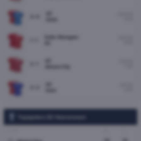
AZ
22/07/26
4 : 0
16:30
Genk
Zulte-Waregem
18/07/26
1 : 1
18:00
AZ
AZ
11/07/26
2 : 1
11:00
Almere City
AZ
4/07/26
3 : 3
14:00
Gent
Topspelers SC Heerenveen
NAAM
W
G
34
16