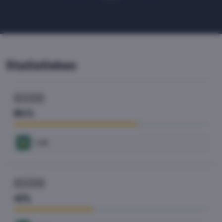
Statistieken
OVER 2.5
64%
1.44
OVER 3.5
41%