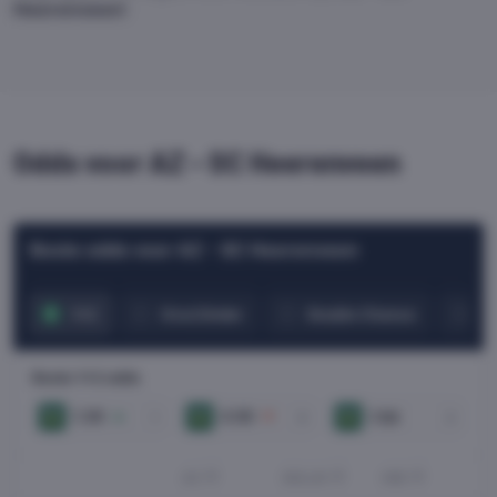
Heerenveen
!
Odds voor AZ - SC Heerenveen
Beste odds voor AZ - SC Heerenveen
1x2
Over/Under
Double Chance
Bo
Beste 1x2 odds
1.36
4.50
7.50
1
X
2
AZ
GELIJK
HEE