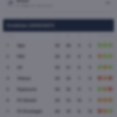
Wissel
72
'
R. Hajal
(SC Heerenveen)
Eredivisie
(2020/2021)
TEAM
G
W
G
V
LAATSTE 5
1
Ajax
34
28
4
2
W
W
W
W
2
PSV
34
21
9
4
G
W
W
G
3
AZ
34
21
8
5
W
G
W
W
4
Vitesse
34
18
7
9
V
G
V
W
5
Feyenoord
34
16
11
7
W
G
V
V
6
FC Utrecht
34
13
14
7
G
G
G
W
7
FC Groningen
34
14
8
12
V
G
W
V