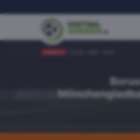
20 apr +0000 - 20:30
BUNDESLIGA
Borus
Mönchengladb