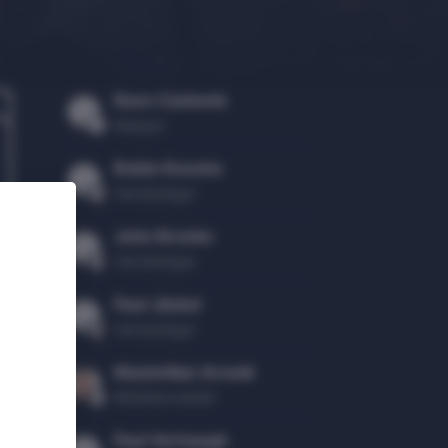
Koen Casteels
Keeper
1
Robin Knoche
Verdediger
31
John Brooks
Verdediger
25
Paul Jäckel
Verdediger
39
Maximilian Arnold
Middenvelder
27
Paul Verhaegh