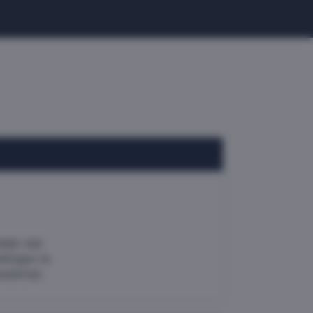
lijk niet
llingen te
edstrijd.