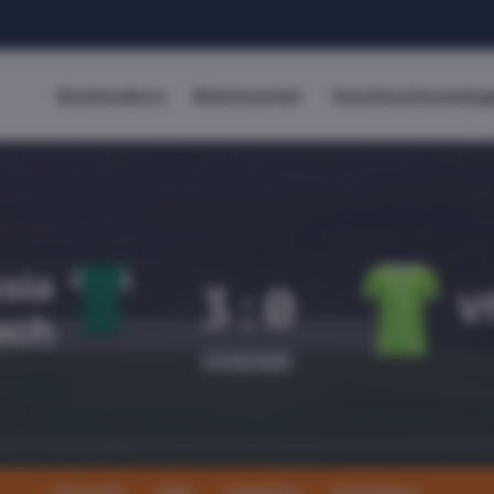
Bookmakers
Matchcenter
Voorbeschouwing
sia
3:0
V
ach
FULL TIME