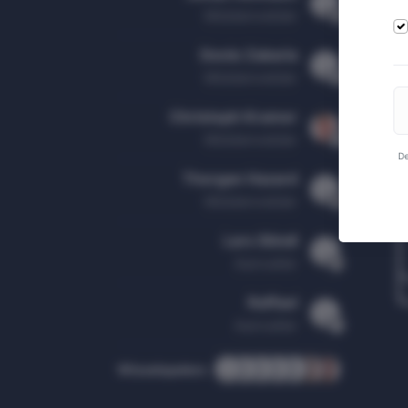
Middenvelder
23
Denis Zakaria
Middenvelder
8
Christoph Kramer
Middenvelder
6
De
Thorgan Hazard
Middenvelder
10
Lars Stindl
Aanvaller
13
Raffael
Aanvaller
11
Wisselspelers