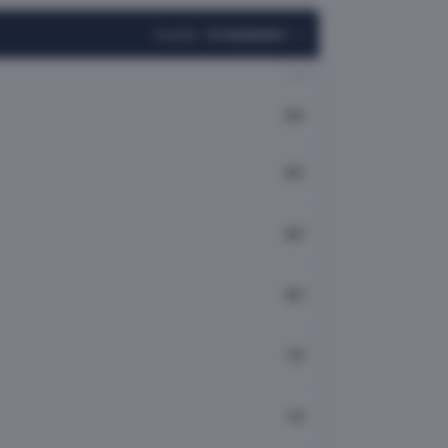
Aantal:
8 resultaten
TIJD
90
'
85
'
80
'
80
'
79
'
74
'