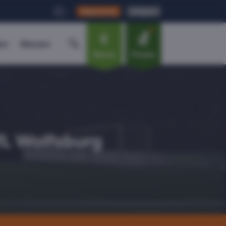
Registreren
Inloggen
|
en
Nieuws
Bonus
Promo
fL Wolfsburg