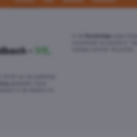
Overzicht
Odds
Opstelling
Statistieken
In de
Bundesliga
staat thui
momenteel op positie 9. T
adbach
-
VfL
huidige nummer 16 positie.
20:30 uur de wedstrijd
burg
gespeeld.
Deze
dbach in de Stadion im