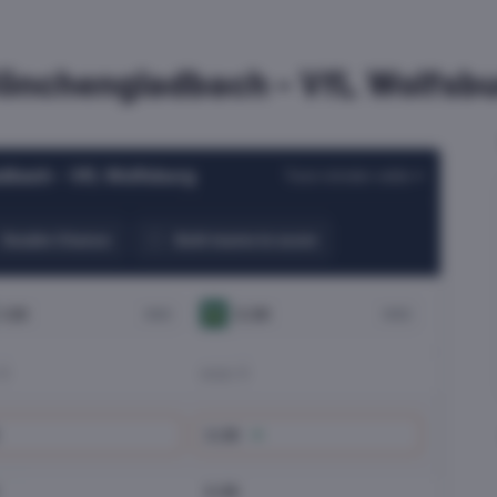
Mönchengladbach - VfL Wolfsb
dbach - VfL Wolfsburg
Toon minder odds
Double Chance
Both teams to score
1.30
3.39
BMG
WOB
WOB
3.39
3.39