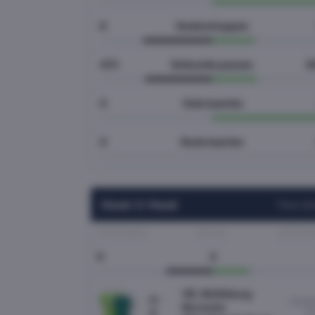
8
Hoekschoppen
473
Voltooide passes
3
0
Gele kaarten
0
Rode kaarten
Head-2-Head
Toon all
GEWONNEN
GELIJK
GEWON
6
4
VfL Wolfsburg
0 :
25/04
Borussia
13
0