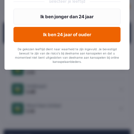
selecteer je leeftijd
48
Crewe Alexandra
8
4
2
2
V
G
Hoogste 1x2 odds voor Brentford - West Ham
United
De gekozen leeftijd dient naar waarheid te zijn ingevuld. Je bevestigd
ONZE BESTE ODDS
bewust te zijn van de risico's bij deelname aan kansspelen en dat u
momenteel niet bent uitgesloten van deelname aan kansspelen bij online
kansspelaanbieders.
Brentford
1
3.10
Gelijkspel
x
3.40
West Ham United
2
2.10