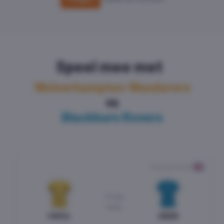
Speel mee met
Wolverhampton Wanderers
vs
Blackburn Rovers
Championship
14 aug
19:00
#
WOL
#
BBR