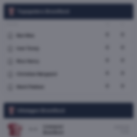
Topspelers Brentford
NAAM
W
G
0
0
Ben Mee
0
0
Ivan Toney
0
0
Rico Henry
0
0
Christian Nørgaard
0
0
Mark Flekken
Uitslagen Brentford
Liverpool
24/05/26
1 : 1
15:00
Brentford