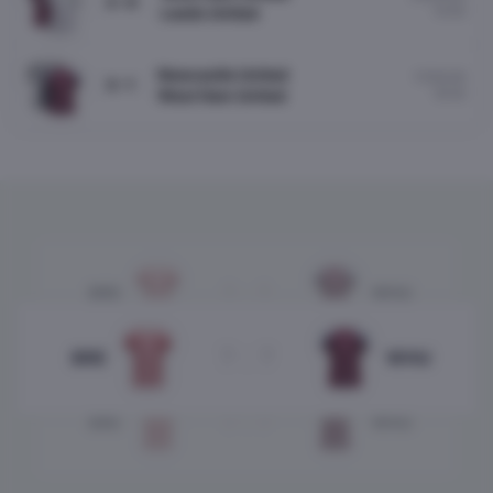
3 : 0
15:00
Leeds United
Newcastle United
17/05/26
3 : 1
16:30
West Ham United
?
:
?
BRE
WHU
?
:
?
BRE
WHU
?
:
?
BRE
WHU