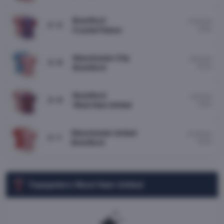
Brentford
17/05/26
2 : 2
14:00
Crystal Palace
Manchester City
9/05/26
3 : 0
16:30
Brentford
Brentford
2/05/26
3 : 0
14:00
West Ham United
Manchester United
27/04/26
2 : 1
19:00
Brentford
Topspelers West Ham United