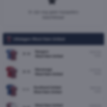
Er zijn nog geen topspelers
beschikbaar
Uitslagen West Ham United
Rangers
26/07/26
0 : 0
15:00
West Ham United
Stevenage
22/07/26
0 : 5
18:45
West Ham United
Southend United
18/07/26
1 : 1
14:00
West Ham United
West Ham United
24/05/26