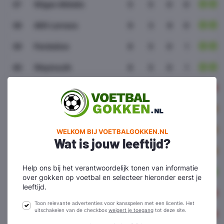
37
Wigan Athletic
5
5
0
0
W
W
38
AEK Larnaca
9
3
6
0
W
W
39
Pardubice
6
5
0
1
W
W
40
Weymouth
6
5
0
1
W
W
41
Aris Limassol
10
4
3
3
G
V
42
FC Köln
6
4
2
0
W
G
43
De Graafschap
6
4
2
0
G
G
WELKOM BIJ VOETBALGOKKEN.NL
Wat is jouw leeftijd?
44
Altrincham
7
4
2
1
G
G
Help ons bij het verantwoordelijk tonen van informatie
45
Levski Sofia
7
4
2
1
V
W
over gokken op voetbal en selecteer hieronder eerst je
leeftijd.
46
Olympique Marseille
7
4
2
1
W
V
Toon relevante advertenties voor kansspelen met een licentie. Het
uitschakelen van de checkbox
weigert je toegang
tot deze site.
47
Genk
7
4
2
1
W
V