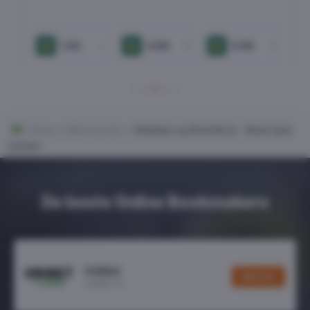
1.53
4.00
5.50
1
X
2
Home
Matchcenter
Wedden op Brentford - West Ham
United
De beste Online Bookmakers
LeoVegas
Wed hier
leovegas.nl