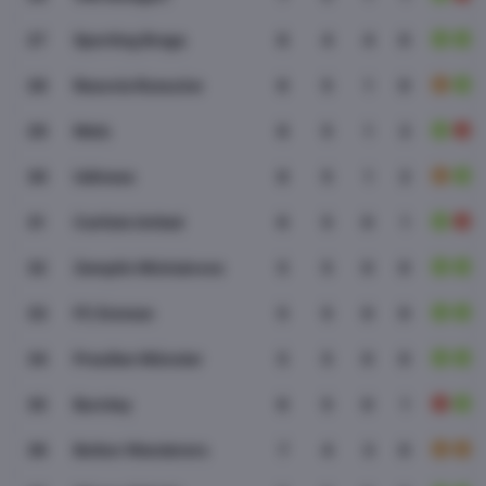
27
Sporting Braga
8
4
4
0
W
W
28
Resovia Rzeszów
6
5
1
0
G
W
29
Metz
8
5
1
2
W
V
30
Udinese
8
5
1
2
G
W
31
Carlisle United
6
5
0
1
W
V
32
Zemplín Michalovce
5
5
0
0
W
W
33
FC Emmen
5
5
0
0
W
W
34
Preußen Münster
5
5
0
0
W
W
35
Burnley
6
5
0
1
V
W
36
Bolton Wanderers
7
4
3
0
G
G