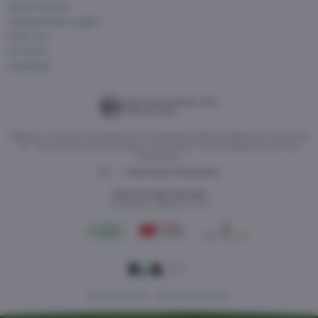
Speel bewust
Veelgestelde vragen
Over ons
EK 2024
Helpdesk
Algemene- en bonusvoorwaarden zijn van toepassing. Wat kost gokken jou? Stop op tijd.
18+. Deze site bevat advertentielinks. Deze content mag niet gedeeld worden met
minderjarigen.
Advertenties uitschakelen
Gokverslaving? Zoek hulp!
Of bel direct: 0900 217 77 21
© Copyright 2012 - 2026 VoetbalGokken™