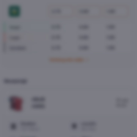
3.75
3.60
1.95
3.75
3.60
1.95
Hoogst
3.75
3.60
1.95
Laagst
3.75
3.60
1.95
Gemiddeld
Verberg alle odds
Wedstrijd
#
BUR
18 sep
#
ARS
16:00
Stadion
Locatie
Turf Moor
Burnley