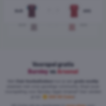
?
:
?
BUR
ARS
?
:
?
BUR
ARS
Voorspel gratis
Burnley
vs
Arsenal
Met
Club VoetbalGokken
kun je een
gratis wedtip
plaatsen met onze gezellige community. Klopt jouw
voorspelling voor Burnley tegen Arsenal? Dan verdien
je tot
300 VG Coins
!
VG Coins zijn te verzilveren in
onze shop
voor