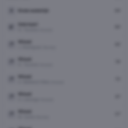
94
'
Einde wedstrijd
Gele kaart
90
'
N. Tavares
(Arsenal)
Wissel
82
'
J. Rodriguez
(Burnley)
Wissel
78
'
N. Tavares
(Arsenal)
Wissel
75
'
A. Maitland-Niles
(Arsenal)
Wissel
61
'
A. Lokonga
(Arsenal)
Wissel
57
'
M. Vydra
(Burnley)