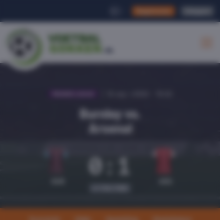
Registreren
Inloggen
|
18 sep +0000 - 16:00
PREMIER LEAGUE
Burnley vs.
Arsenal
0:1
#
BUR
#
ARS
FULL TIME
Overzicht
Odds
Opstelling
Statistieken