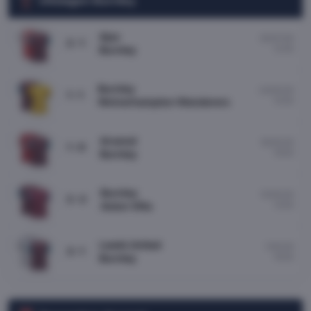
Uitslagen Burnley
Ajax
26/07/26
2 : 1
12:00
Burnley
Burnley
24/05/26
1 : 1
15:00
Wolverhampton Wanderers
Arsenal
18/05/26
1 : 0
19:00
Burnley
Burnley
10/05/26
2 : 2
13:00
Aston Villa
Leeds United
1/05/26
3 : 1
19:00
Burnley