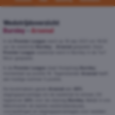
Wedstrijdoverzicht
Burnley
-
Arsenal
In de
Premier League
werd op 18 sep 2021 om 16:00
uur de wedstrijd
Burnley
-
Arsenal
gespeeld.
Deze
Premier League
wedstrijd werd in Burnley in de Turf
Moor gespeeld.
In de
Premier League
staat thuisploeg
Burnley
momenteel op positie 18. Tegenstander
Arsenal
heeft
een huidige nummer 5 positie.
De bookmakers gaven
Arsenal
een
49%
slagingspercentage om de wedstrijd te winnen. Dit
tegenover
24%
voor de uitploeg
Burnley
. Bekijk in ons
Matchcenter de laatste wedstrijdanalyses,
voorspellingen en slagingspercentages voor wedden