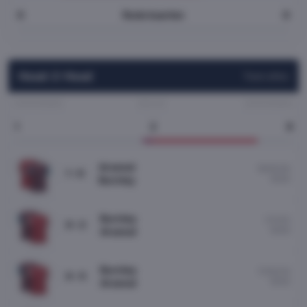
0
Rode kaarten
0
Head-2-Head
Toon alles
GEWONNEN
GELIJK
GEWONNEN
1
2
9
Arsenal
18/05/26
1 : 0
19:00
Burnley
Burnley
1/11/25
0 : 2
16:00
Arsenal
Burnley
17/02/24
0 : 5
16:00
Arsenal