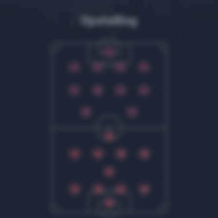
Opstelling
1
2
5
6
3
7
18
8
11
10
9
14
7
8
10
19
5
3
6
4
18
32