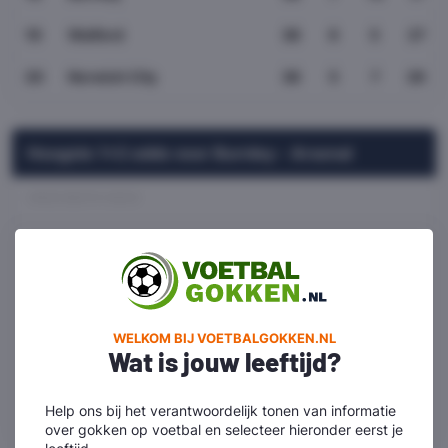
19
Watford
38
6
5
27
20
Norwich City
38
5
7
26
Hoogste 1x2 odds voor Burnley - Arsenal
ONZE BESTE ODDS
Burnley
1
3.75
Gelijkspel
x
WELKOM BIJ VOETBALGOKKEN.NL
3.60
Wat is jouw leeftijd?
Arsenal
2
1.95
Help ons bij het verantwoordelijk tonen van informatie
over gokken op voetbal en selecteer hieronder eerst je