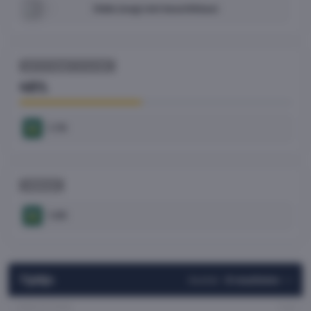
1
Odds (nog) niet beschikbaar
BOTH TEAMS TO SCORE
45%
1.70
WINNAAR
1.95
Tijdlijn
Aantal:
8 resultaten
GEBEURTENIS
TIJD