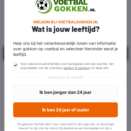
2
Gele kaarten
1
WELKOM BIJ VOETBALGOKKEN.NL
Wat is jouw leeftijd?
0
Rode kaarten
0
Help ons bij het verantwoordelijk tonen van informatie
over gokken op voetbal en selecteer hieronder eerst je
Head-2-Head
leeftijd.
Toon relevante advertenties voor kansspelen met een licentie. Het
GEWONNEN
GELIJK
GEWONNEN
uitschakelen van de checkbox
weigert je toegang
tot deze site.
0
0
2
selecteer je leeftijd
Valencia
21/02/19
1 : 0
18:55
Celtic
Celtic
14/02/19
0 : 2
21:00
Valencia
De gekozen leeftijd dient naar waarheid te zijn ingevuld. Je bevestigd
bewust te zijn van de risico's bij deelname aan kansspelen en dat u