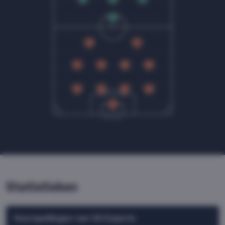
25
23
8
6
11
10
18
15
12
21
24
13
Statistieken
Voorspellingen van VG Experts