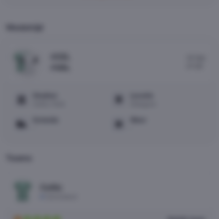
Wedstrijd
#
CEL
14 feb
#
VAL
21:00
Stadion
Locatie
Celtic Park
Glasgow
Scheids
Weer
-
-
Teams
Celtic
Schotland