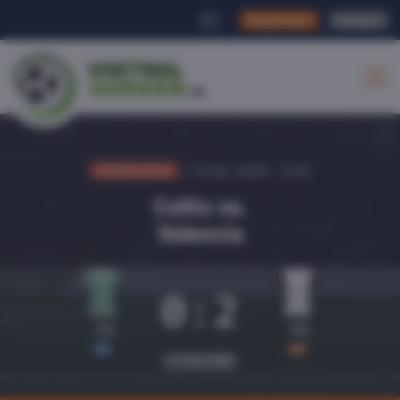
Registreren
Inloggen
|
14 feb +0000 - 21:00
EUROPA LEAGUE
Celtic vs.
Valencia
0:2
#
CEL
#
VAL
FULL TIME