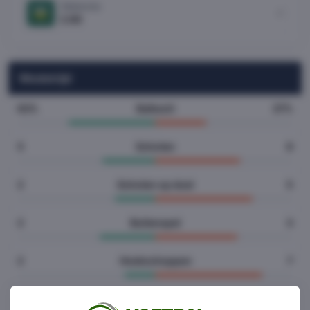
Valencia
2
2.60
Wedstrijd
63%
Balbezit
37%
5
Schoten
8
2
Schoten op doel
5
2
Buitenspel
3
2
Hoekschoppen
7
711
Voltooide passes
360