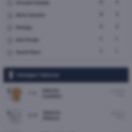
8
3
Gonçalo Guedes
8
3
Kévin Gameiro
5
2
Rodrigo
7
1
Dani Parejo
7
1
Daniel Wass
Uitslagen Valencia
Valencia
25/07/26
1 : 2
18:00
Castellón
Valencia
22/07/26
3 : 0
18:00
Eldense