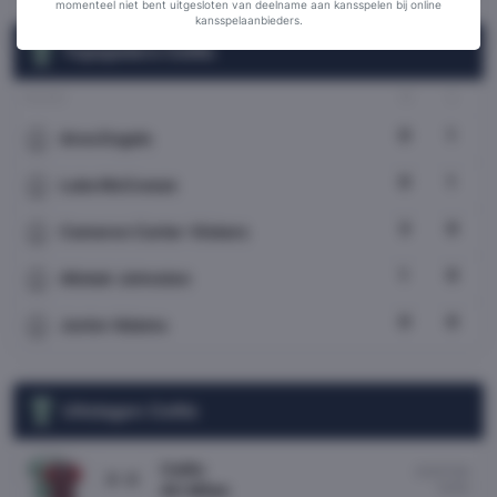
momenteel niet bent uitgesloten van deelname aan kansspelen bij online
kansspelaanbieders.
Topspelers Celtic
NAAM
W
G
0
1
Arne Engels
0
1
Luke McCowan
3
0
Cameron Carter-Vickers
1
0
Alistair Johnston
0
0
Junior Adamu
Uitslagen Celtic
Celtic
25/07/26
2 : 2
14:00
AC Milan