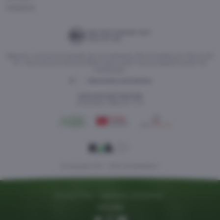
Helpdesk
Algemene- en bonusvoorwaarden zijn van toepassing. Wat kost gokken jou? Stop op tijd.
18+. Deze site bevat advertentielinks. Deze content mag niet gedeeld worden met
minderjarigen.
Advertenties uitschakelen
Gokverslaving? Zoek hulp!
Of bel direct: 0900 217 77 21
© Copyright 2012 - 2026 VoetbalGokken™
Privacy Policy
Algemene voorwaarden
VOLG ONS