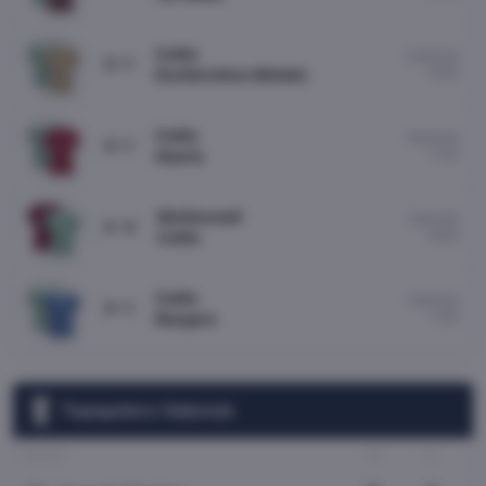
Celtic
23/05/26
3 : 1
14:00
Dunfermline Athletic
Celtic
16/05/26
3 : 1
11:30
Hearts
Motherwell
13/05/26
2 : 3
19:00
Celtic
Celtic
10/05/26
3 : 1
11:00
Rangers
Topspelers Valencia
NAAM
W
G