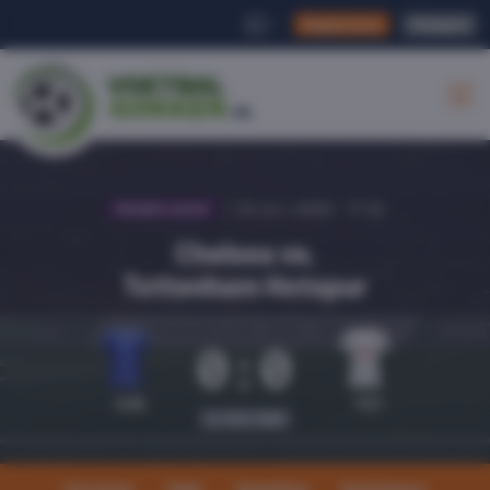
Registreren
Inloggen
|
29 nov +0000 - 17:30
PREMIER LEAGUE
Chelsea vs.
Tottenham Hotspur
0:0
#
CHE
#
TOT
FULL TIME
Overzicht
Odds
Opstelling
Statistieken