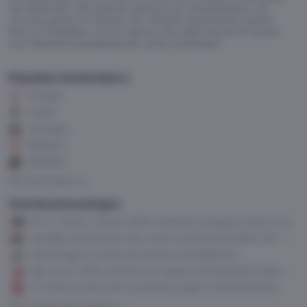
van Nederland. Alle goksites getoond op VoetbalGokken zijn
uitvoerig getest en hebben een officiële Nederlandse licentie.
Door te vergelijken via ons speel je dus altijd beschermt bij een
voor Nederland goedgekeurde online bookmaker!
Populaire bookmakers
TonyBet
Unibet
LeoVegas
888sport
BetMGM
Alle bookmakers
Voorbeschouwingen
N.E.C. hoopt in eerste UEFA Champions League avontuur te
stunten
Heerlijke seizoenstart met Johan Cruijff Schaal 2026: PSV -
AZ
Club Brugge en Union SG openen het Belgische
voetbalseizoen met de Supercup
Ajax ook in UEFA Conference League thuiswedstrijd tegen
Vojvodina favoriet
FC Twente heeft klein wondertje nodig in uitwedstrijd bij
Ferencvaros
Alle voorbeschouwingen