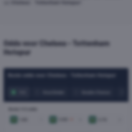
op
Chelsea
-
Tottenham Hotspur
!
Odds voor Chelsea - Tottenham
Hotspur
Beste odds voor Chelsea - Tottenham Hotspur
1x2
Over/Under
Double Chance
Bo
Beste 1x2 odds
3.60
1.95
3.75
1
X
2