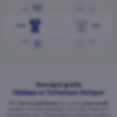
?
:
?
CHE
TOT
?
:
?
CHE
TOT
?
:
?
CHE
TOT
Voorspel gratis
Chelsea
vs
Tottenham Hotspur
Met
Club VoetbalGokken
kun je een
gratis wedtip
plaatsen met onze gezellige community. Klopt jouw
voorspelling voor Chelsea tegen Tottenham Hotspur?