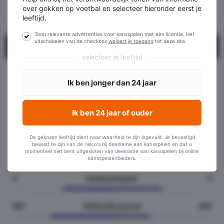
3.75
over gokken op voetbal en selecteer hieronder eerst je
leeftijd.
Toon relevante advertenties voor kansspelen met een licentie. Het
uitschakelen van de checkbox
weigert je toegang
tot deze site.
Wedstrijd
selecteer je leeftijd
60%
Balbezit
40%
13
Schoten
5
3
Schoten op doel
1
De gekozen leeftijd dient naar waarheid te zijn ingevuld. Je bevestigd
bewust te zijn van de risico's bij deelname aan kansspelen en dat u
3
Buitenspel
1
momenteel niet bent uitgesloten van deelname aan kansspelen bij online
kansspelaanbieders.
3
Hoekschoppen
3
587
Voltooide passes
354