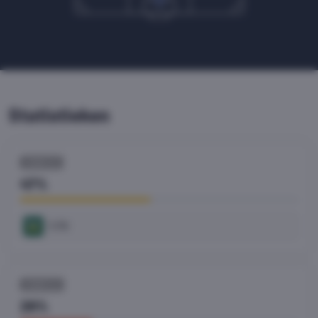
Statistieken
OVER 2.5
47%
1.73
OVER 3.5
26%