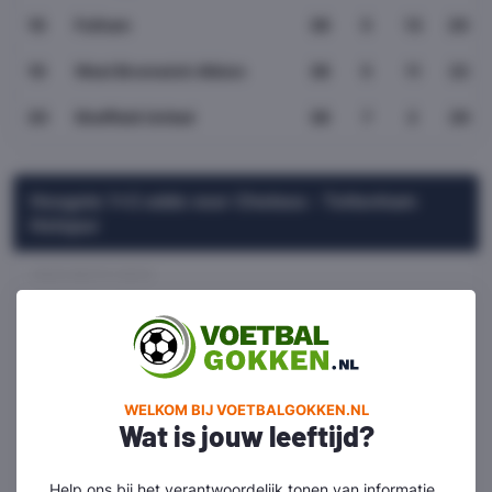
18
Fulham
38
5
13
20
19
West Bromwich Albion
38
5
11
22
20
Sheffield United
38
7
2
29
Hoogste 1x2 odds voor Chelsea - Tottenham
Hotspur
ONZE BESTE ODDS
Chelsea
1
1.95
Gelijkspel
WELKOM BIJ VOETBALGOKKEN.NL
x
Wat is jouw leeftijd?
3.60
Tottenham Hotspur
Help ons bij het verantwoordelijk tonen van informatie
2