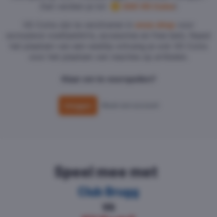
Dan verdien je tot
300 VG Coins
!
VG Coins zijn te verzilveren in
onze shop
voor
exclusieve voetbalshirts, accesoires en free bets. Naast
het plaatsen van een wedtip ontvang je ook VG Coins
voor het plaatsen van reacties op artikelen.
Klaar om te voorspellen?
Inloggen
Maak een account
Speel mee met
Club Brugge
vs