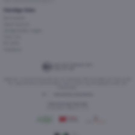
Handige links
Kennisbank
Speel bewust
Veelgestelde vragen
Over ons
EK 2024
Helpdesk
Algemene- en bonusvoorwaarden zijn van toepassing. Wat kost gokken jou? Stop op tijd.
18+. Deze site bevat advertentielinks. Deze content mag niet gedeeld worden met
minderjarigen.
Advertenties uitschakelen
Gokverslaving? Zoek hulp!
Of bel direct: 0900 217 77 21