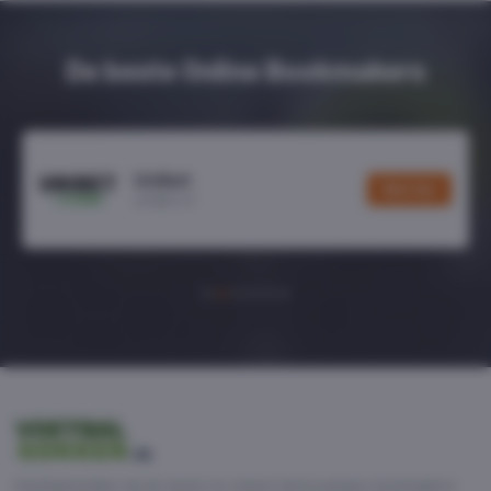
De beste Online Bookmakers
LeoVegas
Wed hier
leovegas.nl
Voetbalwedden bij de beste en meest betrouwbare bookmakers