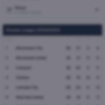
Wissel
74
'
C. Pulisic
(Chelsea)
Premier League
(2020/2021)
TEAM
G
W
G
V
1
Manchester City
38
27
5
6
2
Manchester United
38
21
11
6
3
Liverpool
38
20
9
9
4
Chelsea
38
19
10
9
5
Leicester City
38
20
6
12
6
West Ham United
38
19
8
11